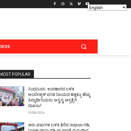
IDEOS
MOST POPULAR
ಸಿಂಧನೂರು: ಉಪಹಾರದ ಬಳಿಕ
ಅಂಬೇಡ್ಕರ್ ವಸತಿ ನಿಲಯದ ಹತ್ತಕ್ಕೂ ಹೆಚ್ಚು
ವಿದ್ಯಾರ್ಥಿನಿಯರು ಅಸ್ವಸ್ಥ; ಆಸ್ಪತ್ರೆಗೆ
ದಾಖಲು!
05/08/2026
ಆರು ವರ್ಷಗಳ ಬಳಿಕ ತೆರೆದ ನಾಥುಲಾ ಗಡಿ;
ಭಾರತ-ಚೀನಾ ಗಡಿ ವ್ಯಾಪಾರಕ್ಕೆ ಮರುಜೀವ