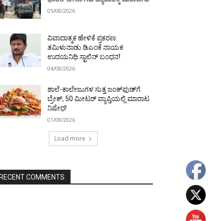
05/08/2026
ವಿವಾದಾತ್ಮಕ ಹೇಳಿಕೆ ಪ್ರಕರಣ:
ತಮಿಳುನಾಡು ಡಿಎಂಕೆ ನಾಯಕ
ಉದಯನಿಧಿ ಸ್ಟಾಲಿನ್ ಬಂಧನ!
04/08/2026
ಶಾಲೆ-ಕಾಲೇಜುಗಳ ಸುತ್ತ ಜಂಕ್‌ಫುಡ್‌ಗೆ
ಬ್ರೇಕ್‌; 50 ಮೀಟರ್ ವ್ಯಾಪ್ತಿಯಲ್ಲಿ ಮಾರಾಟ
ನಿಷೇಧ!
01/08/2026
Load more
RECENT COMMENTS