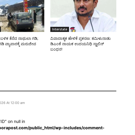
Interstate
ಬಳಿಕ ತೆರೆದ ನಾಥುಲಾ ಗಡಿ;
ವಿವಾದಾತ್ಮಕ ಹೇಳಿಕೆ ಪ್ರಕರಣ: ತಮಿಳುನಾಡು
ಡಿ ವ್ಯಾಪಾರಕ್ಕೆ ಮರುಜೀವ
ಡಿಎಂಕೆ ನಾಯಕ ಉದಯನಿಧಿ ಸ್ಟಾಲಿನ್
ಬಂಧನ!
026 At 12:00 am
ID" on null in
oorapost.com/public_html/wp-includes/comment-