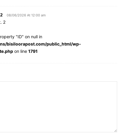
2
08/06/2026 At 12:00 am
. 2
roperty "ID" on null in
s/bisiloorapost.com/public_html/wp-
te.php
on line
1791