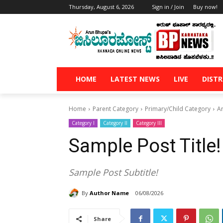
Thursday, August 6, 2026
Sign in / Join
Buy now!
HOME
LATEST NEWS
LIVE
DISTR
Home
Parent Category
Primary/Child Category
Ar
Category I
Category II
Category III
Sample Post Title!
Sample Post Subtitle!
By
Author Name
06/08/2026
Share