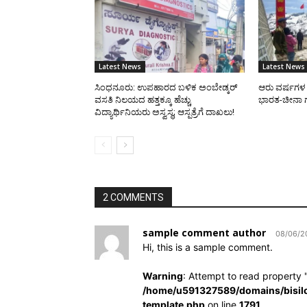
Latest News
Latest News
ಸಿಂಧನೂರು: ಉಪಹಾರದ ಬಳಿಕ ಅಂಬೇಡ್ಕರ್
ಆರು ವರ್ಷಗಳ 
ವಸತಿ ನಿಲಯದ ಹತ್ತಕ್ಕೂ ಹೆಚ್ಚು
ಭಾರತ-ಚೀನಾ ಗ
ವಿದ್ಯಾರ್ಥಿನಿಯರು ಅಸ್ವಸ್ಥ; ಆಸ್ಪತ್ರೆಗೆ ದಾಖಲು!
2 COMMENTS
sample comment author
08/06/2
Hi, this is a sample comment.
Warning
: Attempt to read property "
/home/u591327589/domains/bisil
template.php
on line
1791