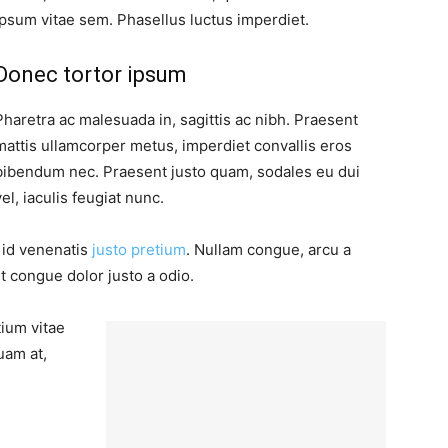
ipsum vitae sem. Phasellus luctus imperdiet.
Donec tortor ipsum
Pharetra ac malesuada in, sagittis ac nibh. Praesent
mattis ullamcorper metus, imperdiet convallis eros
bibendum nec. Praesent justo quam, sodales eu dui
vel, iaculis feugiat nunc.
, id venenatis
justo pretium
. Nullam congue, arcu a
t congue dolor justo a odio.
tium vitae
uam at,