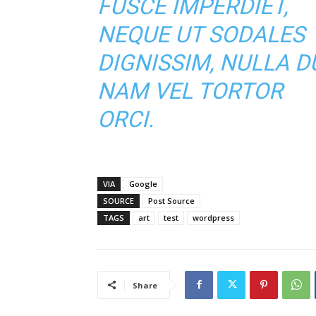
FUSCE IMPERDIET,
NEQUE UT SODALES
DIGNISSIM, NULLA DU
NAM VEL TORTOR
ORCI.
VIA
Google
SOURCE
Post Source
TAGS
art
test
wordpress
Share