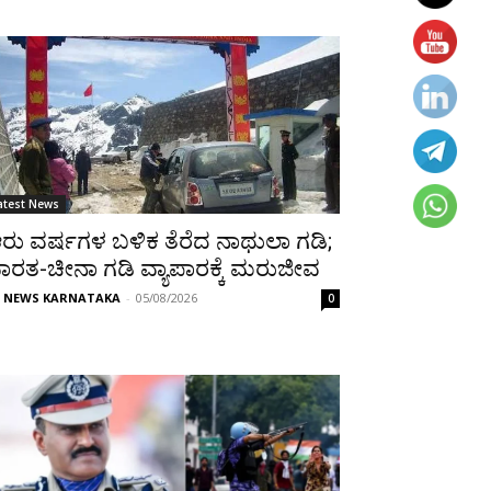
atest News
ರು ವರ್ಷಗಳ ಬಳಿಕ ತೆರೆದ ನಾಥುಲಾ ಗಡಿ;
ಾರತ-ಚೀನಾ ಗಡಿ ವ್ಯಾಪಾರಕ್ಕೆ ಮರುಜೀವ
P NEWS KARNATAKA
-
05/08/2026
0