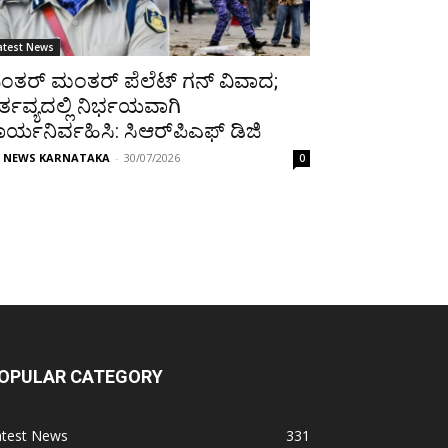
atest News
ಂತರ್ ಮಂತರ್ ಪೆಲೆಟ್ ಗನ್ ವಿವಾದ;
ರ್ತವ್ಯದಲ್ಲಿ ನಿರ್ಭಯವಾಗಿ
ಾರ್ಯನಿರ್ವಹಿಸಿ: ಸಿಆರ್‌ಪಿಎಫ್ ಡಿಜಿ
P NEWS KARNATAKA
-
30/07/2026
0
OPULAR CATEGORY
atest News
331