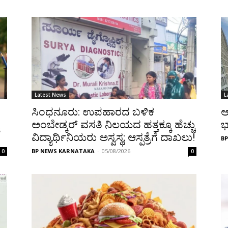
Latest News
L
ಸಿಂಧನೂರು: ಉಪಹಾರದ ಬಳಿಕ
ಆ
ಅಂಬೇಡ್ಕರ್ ವಸತಿ ನಿಲಯದ ಹತ್ತಕ್ಕೂ ಹೆಚ್ಚು
ಭ
ವಿದ್ಯಾರ್ಥಿನಿಯರು ಅಸ್ವಸ್ಥ; ಆಸ್ಪತ್ರೆಗೆ ದಾಖಲು!
B
BP NEWS KARNATAKA
-
05/08/2026
0
0