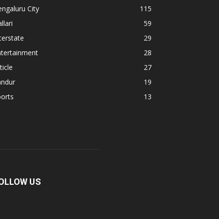
ngaluru City
115
llari
59
terstate
29
ntertainment
28
ticle
27
andur
19
orts
13
OLLOW US