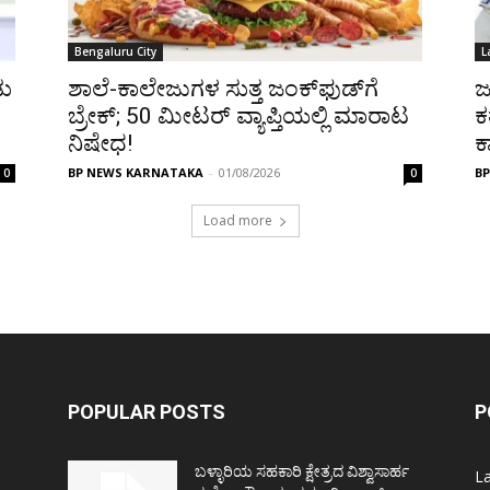
Bengaluru City
L
ಡು
ಶಾಲೆ-ಕಾಲೇಜುಗಳ ಸುತ್ತ ಜಂಕ್‌ಫುಡ್‌ಗೆ
ಜ
ಬ್ರೇಕ್‌; 50 ಮೀಟರ್ ವ್ಯಾಪ್ತಿಯಲ್ಲಿ ಮಾರಾಟ
ಕ
ನಿಷೇಧ!
ಕ
BP NEWS KARNATAKA
-
01/08/2026
B
0
0
Load more
POPULAR POSTS
P
ಬಳ್ಳಾರಿಯ ಸಹಕಾರಿ ಕ್ಷೇತ್ರದ ವಿಶ್ವಾಸಾರ್ಹ
L