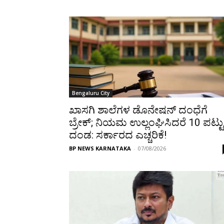
Bengaluru City
ಖಾಸಗಿ ಶಾಲೆಗಳ ಡೊನೇಷನ್ ದಂಧೆಗೆ
ಬ್ರೇಕ್; ನಿಯಮ ಉಲ್ಲಂಘಿಸಿದರೆ 10 ಪಟ್ಟು
ದಂಡ: ಸರ್ಕಾರದ ಎಚ್ಚರಿಕೆ!
BP NEWS KARNATAKA
-
07/08/2026