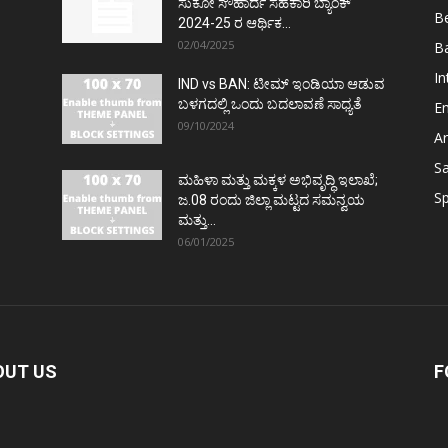
ಸುಕೋ ಸೌಹಾರ್ದ ಸಹಕಾರಿ ಬ್ಯಾಂಕ್
Be
2024-25 ರ ಆರ್ಥಿಕ...
02/04/2025
Ba
In
IND vs BAN: ಟೀಮ್ ಇಂಡಿಯಾ ಆಡುವ
ಬಳಗದಲ್ಲಿ ಒಂದು ಬದಲಾವಣೆ ಸಾಧ್ಯತೆ
E
09/10/2024
Ar
S
ಮಹಿಳಾ ಮತ್ತು ಮಕ್ಕಳ ಅಭಿವೃದ್ಧಿ ಇಲಾಖೆ;
Sp
ಜ.08 ರಂದು ಜಿಲ್ಲಾ ಮಟ್ಟದ ಸಮನ್ವಯ
ಮತ್ತು...
06/01/2025
OUT US
F