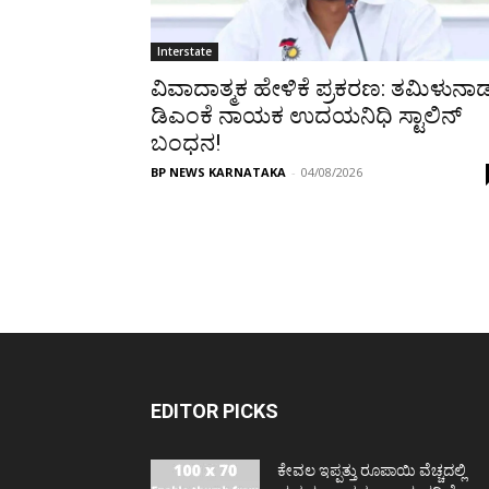
Interstate
ವಿವಾದಾತ್ಮಕ ಹೇಳಿಕೆ ಪ್ರಕರಣ: ತಮಿಳುನಾ
ಡಿಎಂಕೆ ನಾಯಕ ಉದಯನಿಧಿ ಸ್ಟಾಲಿನ್
ಬಂಧನ!
BP NEWS KARNATAKA
-
04/08/2026
EDITOR PICKS
ಕೇವಲ ಇಪ್ಪತ್ತು ರೂಪಾಯಿ ವೆಚ್ಚದಲ್ಲಿ