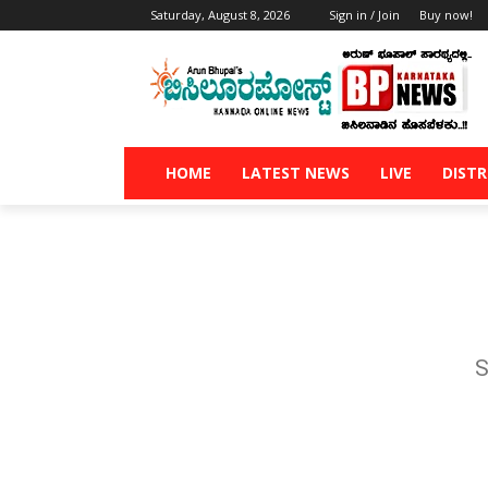
Saturday, August 8, 2026
Sign in / Join
Buy now!
HOME
LATEST NEWS
LIVE
DISTR
S