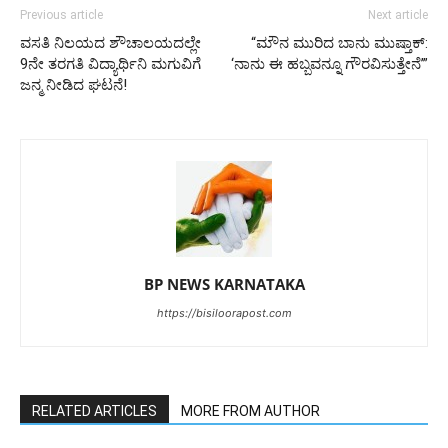
Previous article
Next article
ವಸತಿ ನಿಲಯದ ಶೌಚಾಲಯದಲ್ಲೇ
“ಮೌನ ಮುರಿದ ಬಾನು ಮುಷ್ತಾಕ್:
9ನೇ ತರಗತಿ ವಿದ್ಯಾರ್ಥಿನಿ ಮಗುವಿಗೆ
‘ನಾನು ಈ ಹಬ್ಬವನ್ನೂ ಗೌರವಿಸುತ್ತೇನೆ’”
ಜನ್ಮ ನೀಡಿದ ಘಟನೆ!
BP NEWS KARNATAKA
https://bisiloorapost.com
RELATED ARTICLES
MORE FROM AUTHOR