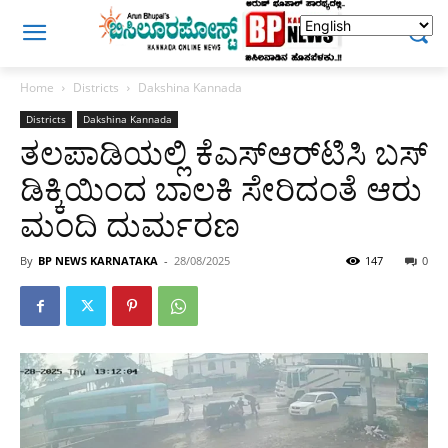
Home
Districts
Dakshina Kannada
Districts
Dakshina Kannada
ತಲಪಾಡಿಯಲ್ಲಿ ಕೆಎಸ್‌ಆರ್‌ಟಿಸಿ ಬಸ್‌
ಡಿಕ್ಕಿಯಿಂದ ಬಾಲಕಿ ಸೇರಿದಂತೆ ಆರು
ಮಂದಿ ದುರ್ಮರಣ
By
BP NEWS KARNATAKA
-
28/08/2025
147
0