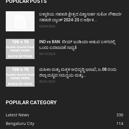
POPULAR POSTS
ಬಳ್ಳಾರಿಯ ಸಹಕಾರಿ ಕ್ಷೇತ್ರದ ವಿಶ್ವಾಸಾರ್ಹ ಸುಕೋ ಸೌಹಾರ್ದ
ಸಹಕಾರಿ ಬ್ಯಾಂಕ್ 2024-25 ರ ಆರ್ಥಿಕ...
02/04/2025
IND vs BAN: ಟೀಮ್ ಇಂಡಿಯಾ ಆಡುವ ಬಳಗದಲ್ಲಿ
ಒಂದು ಬದಲಾವಣೆ ಸಾಧ್ಯತೆ
09/10/2024
ಮಹಿಳಾ ಮತ್ತು ಮಕ್ಕಳ ಅಭಿವೃದ್ಧಿ ಇಲಾಖೆ; ಜ.08 ರಂದು
ಜಿಲ್ಲಾ ಮಟ್ಟದ ಸಮನ್ವಯ ಮತ್ತು...
06/01/2025
POPULAR CATEGORY
Latest News
330
Bengaluru City
114