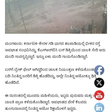
ಮಂಗಳೂರು: ಕರ್ನಾಟಕ-ಕೇರಳ ಗಡಿ ಭಾಗದ ತಲಪಾಡಿಯಲ್ಲಿ ಭೀಕರ ರಸ್ತೆ
ಅಪಘಾತ ಸಂಭವಿಸಿದ್ದು, ಕೆಎಸ್‌ಆರ್‌ಟಿಸಿ ಬಸ್‌ ಡಿಕ್ಕಿಯಿಂದ ಬಾಲಕಿ ಸೇರಿ ಆರು
ಮಂದಿ ಸಾವನ್ನಪ್ಪಿದ್ದಾರೆ. ಇನ್ನೂ ಏಳು ಮಂದಿ ಗಾಯಗೊಂಡಿದ್ದಾರೆ.
ಬಸ್‌ಗೆ ಬ್ರೇಕ್‌ ಫೇಲ್‌ ಆಗಿದ್ದರಿಂದ ಚಾಲಕ ನಿಯಂತ್ರಣ ಕಳೆದುಕೊಂಡು ರಸ್ತೆ
ಬದಿ ನಿಂತಿದ್ದ ಜನರಿಗೆ ಡಿಕ್ಕಿ ಹೊಡೆದಿದ್ದು, ಅಲ್ಲೇ ನಿಂತಿದ್ದ ಆಟೋಕ್ಕೂ ಢಿಕ್ಕಿ
ಹೊಡೆದಿದೆ.
ಈ ದುರಂತದಲ್ಲಿ ಮೂವರು ಮಹಿಳೆಯರು, ಇಬ್ಬರು ಪುರುಷರು ಮತ್ತು ಒಬ್ಬ
ಬಾಲಕಿ ಪ್ರಾಣ ಕಳೆದುಕೊಂಡಿದ್ದಾರೆ. ಅಪಘಾತದ ವೇಳೆ ಕೆಲವರು
ತುಂಗುದಾಣದಲ್ಲಿ ನಿಂತಿದ್ದ ಆಟೋ ರಿಕ್ಷಾದೊಳಗೆ ಇದ್ದರು.