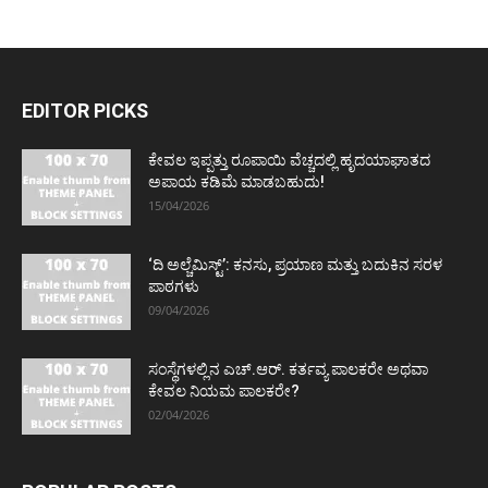
EDITOR PICKS
ಕೇವಲ ಇಪ್ಪತ್ತು ರೂಪಾಯಿ ವೆಚ್ಚದಲ್ಲಿ ಹೃದಯಾಘಾತದ
ಅಪಾಯ ಕಡಿಮೆ ಮಾಡಬಹುದು!
15/04/2026
‘ದಿ ಅಲ್ಚೆಮಿಸ್ಟ್’: ಕನಸು, ಪ್ರಯಾಣ ಮತ್ತು ಬದುಕಿನ ಸರಳ
ಪಾಠಗಳು
09/04/2026
ಸಂಸ್ಥೆಗಳಲ್ಲಿನ ಎಚ್.ಆರ್. ಕರ್ತವ್ಯ ಪಾಲಕರೇ ಅಥವಾ
ಕೇವಲ ನಿಯಮ ಪಾಲಕರೇ?
02/04/2026