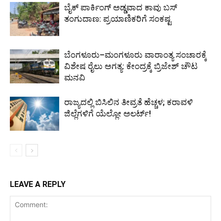
ಬೈಕ್ ಪಾರ್ಕಿಂಗ್ ಅಡ್ಡವಾದ ಕಾವು ಬಸ್
ತಂಗುದಾಣ: ಪ್ರಯಾಣಿಕರಿಗೆ ಸಂಕಷ್ಟ
ಬೆಂಗಳೂರು–ಮಂಗಳೂರು ವಾರಾಂತ್ಯ ಸಂಚಾರಕ್ಕೆ
ವಿಶೇಷ ರೈಲು ಅಗತ್ಯ: ಕೇಂದ್ರಕ್ಕೆ ಬ್ರಿಜೇಶ್ ಚೌಟ
ಮನವಿ
ರಾಜ್ಯದಲ್ಲಿ ಬಿಸಿಲಿನ ತೀವ್ರತೆ ಹೆಚ್ಚಳ; ಕರಾವಳಿ
ಜಿಲ್ಲೆಗಳಿಗೆ ಯೆಲ್ಲೋ ಅಲರ್ಟ್!
LEAVE A REPLY