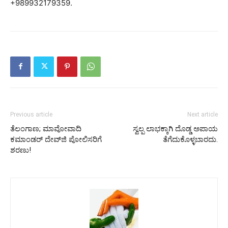
+989932179359.
Previous article
Next article
ತೆಲಂಗಾಣ; ಮಾವೋವಾದಿ
ಸ್ವಲ್ಪ ಲಾಭಕ್ಕಾಗಿ ದೊಡ್ಡ ಅಪಾಯ
ಕಮಾಂಡರ್ ದೇವ್‌ಜಿ ಪೋಲಿಸರಿಗೆ
ತೆಗೆದುಕೊಳ್ಳಬಾರದು.
ಶರಣು!