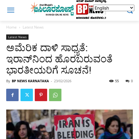
Home
Latest News
Latest News
ಅಮೆರಿಕ ದಾಳಿ ಸಾಧ್ಯತೆ:
ಇರಾನ್‌ನಿಂದ ಹೊರಬರುವಂತೆ
ಭಾರತೀಯರಿಗೆ ಸೂಚನೆ!
By
BP NEWS KARNATAKA
-
23/02/2026
55
0