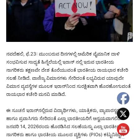
ನವದೆಹಲಿ, ಫೆ.23: ಮುಂಬರುವ ದಿನಗಳಲ್ಲಿ ಅಮೆರಿಕ ವೈಮಾನಿಕ ದಾಳಿ
ಸಂಭವಿಸುವ ಸಾಧ್ಯತೆ ಹಿನ್ನೆಲೆಯಲ್ಲಿ ಇರಾನ್ ನಲ್ಲಿ ಇರುವ ಭಾರತೀಯ
ನಾಗರಿಕರು ತಕ್ಷಣವೇ ದೇಶ ತೊರೆಯುವಂತೆ ಭಾರತೀಯ ರಾಯಭಾರ ಕಚೇರಿ
ಸಲಹೆ ನೀಡಿದೆ. ವಾಣಿಜ್ಯ ವಿಮಾನಗಳು ಸೇರಿದಂತೆ ಲಭ್ಯವಿರುವ ಯಾವುದೇ
ವಿಮಾನ ವ್ಯವಸ್ಥೆಗಳ ಮೂಲಕ ಇರಾನ್‌ನಿಂದ ಸುರಕ್ಷಿತವಾಗಿ ಹೊರಹೋಗುವಂತೆ
ರಾಯಭಾರ ಕಚೇರಿ ಮನವಿ ಮಾಡಿದೆ.
ಈ ಸೂಚನೆ ಇರಾನ್‌ನಲ್ಲಿರುವ ವಿದ್ಯಾರ್ಥಿಗಳು, ಯಾತ್ರಿಕರು, ವ್ಯಾಪಾರಸ್ಥರು
ಹಾಗೂ ಪ್ರವಾಸಿಗರು ಸೇರಿದಂತೆ ಎಲ್ಲಾ ಭಾರತೀಯರಿಗೆ ಅನ್ವಯವಾಗಲಿದೆ.
ಜನವರಿ 14, 2026ರಂದು ಹೊರಡಿಸಿದ ಸಲಹೆಯನ್ನು ಎಲ್ಲಾ ಭಾರತೀಯ
ನಾಗರಿಕರು ಹಾಗೂ ಭಾರತೀಯ ಮೂಲದ ವ್ಯಕ್ತಿಗಳು (PIOs) ಕಟ್ಟುನಿಟ್ಟಾಗಿ