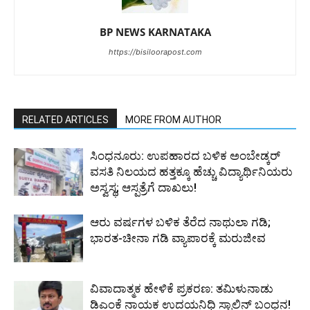
BP NEWS KARNATAKA
https://bisiloorapost.com
RELATED ARTICLES
MORE FROM AUTHOR
ಸಿಂಧನೂರು: ಉಪಹಾರದ ಬಳಿಕ ಅಂಬೇಡ್ಕರ್
ವಸತಿ ನಿಲಯದ ಹತ್ತಕ್ಕೂ ಹೆಚ್ಚು ವಿದ್ಯಾರ್ಥಿನಿಯರು
ಅಸ್ವಸ್ಥ; ಆಸ್ಪತ್ರೆಗೆ ದಾಖಲು!
ಆರು ವರ್ಷಗಳ ಬಳಿಕ ತೆರೆದ ನಾಥುಲಾ ಗಡಿ;
ಭಾರತ-ಚೀನಾ ಗಡಿ ವ್ಯಾಪಾರಕ್ಕೆ ಮರುಜೀವ
ವಿವಾದಾತ್ಮಕ ಹೇಳಿಕೆ ಪ್ರಕರಣ: ತಮಿಳುನಾಡು
ಡಿಎಂಕೆ ನಾಯಕ ಉದಯನಿಧಿ ಸ್ಟಾಲಿನ್ ಬಂಧನ!