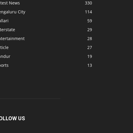
atest News
330
engaluru City
114
llari
59
terstate
29
ntertainment
28
ticle
27
andur
19
ports
13
OLLOW US