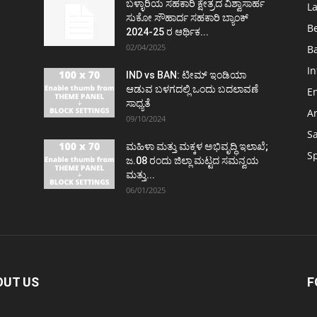
ಬಳ್ಳಾರಿಯ ಸಹಕಾರಿ ಕ್ಷೇತ್ರದ ವಿಶ್ವಾಸಾರ್ಹ
L
ಸುಕೋ ಸೌಹಾರ್ದ ಸಹಕಾರಿ ಬ್ಯಾಂಕ್
B
2024-25 ರ ಆರ್ಥಿಕ...
02/04/2025
Ba
In
IND vs BAN: ಟೀಮ್ ಇಂಡಿಯಾ
ಆಡುವ ಬಳಗದಲ್ಲಿ ಒಂದು ಬದಲಾವಣೆ
E
ಸಾಧ್ಯತೆ
Ar
09/10/2024
S
ಮಹಿಳಾ ಮತ್ತು ಮಕ್ಕಳ ಅಭಿವೃದ್ಧಿ ಇಲಾಖೆ;
S
ಜ.08 ರಂದು ಜಿಲ್ಲಾ ಮಟ್ಟದ ಸಮನ್ವಯ
ಮತ್ತು...
06/01/2025
OUT US
F