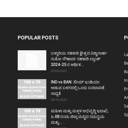
POPULAR POSTS
P
ಬಳ್ಳಾರಿಯ ಸಹಕಾರಿ ಕ್ಷೇತ್ರದ ವಿಶ್ವಾಸಾರ್ಹ
L
ಸುಕೋ ಸೌಹಾರ್ದ ಸಹಕಾರಿ ಬ್ಯಾಂಕ್
B
2024-25 ರ ಆರ್ಥಿಕ...
02/04/2025
Ba
In
IND vs BAN: ಟೀಮ್ ಇಂಡಿಯಾ
ಆಡುವ ಬಳಗದಲ್ಲಿ ಒಂದು ಬದಲಾವಣೆ
E
ಸಾಧ್ಯತೆ
Ar
09/10/2024
S
ಮಹಿಳಾ ಮತ್ತು ಮಕ್ಕಳ ಅಭಿವೃದ್ಧಿ ಇಲಾಖೆ;
S
ಜ.08 ರಂದು ಜಿಲ್ಲಾ ಮಟ್ಟದ ಸಮನ್ವಯ
ಮತ್ತು...