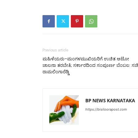
Previous article
ಮಹಿಳೆಯರು–ಮಂಗಳಮುಖಿಯರಿಗೆ ಉಚಿತ ಆಟೋ
ಚಾಲನಾ ತರಬೇತಿ; ಸರ್ಕಾರದಿಂದ ಸಂಪೂರ್ಣ ಬೆಂಬಲ:‌ ಸಚ
ರಾಮಲಿಂಗಾರೆಡ್ಡಿ
BP NEWS KARNATAKA
https://bisiloorapost.com