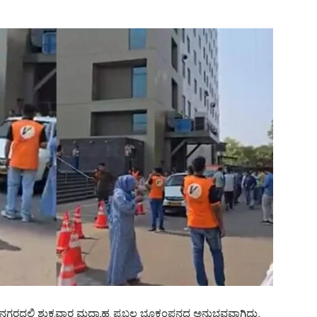
ಾ ನಗರದಲ್ಲಿ ಶುಕ್ರವಾರ ಮಧ್ಯಾಹ್ನ ಪ್ರಬಲ ಭೂಕಂಪನದ ಅನುಭವವಾಗಿದ್ದು,