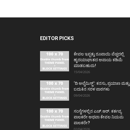
EDITOR PICKS
ಕೇವಲ ಇಪ್ಪತ್ತು ರೂಪಾಯಿ ವೆಚ್ಚದಲ್ಲಿ
ಹೃದಯಾಘಾತದ ಅಪಾಯ ಕಡಿಮೆ
ಮಾಡಬಹುದು!
15/04/2026
‘ದಿ ಅಲ್ಚೆಮಿಸ್ಟ್’: ಕನಸು, ಪ್ರಯಾಣ ಮತ್ತು
ಬದುಕಿನ ಸರಳ ಪಾಠಗಳು
09/04/2026
ಸಂಸ್ಥೆಗಳಲ್ಲಿನ ಎಚ್.ಆರ್. ಕರ್ತವ್ಯ
ಪಾಲಕರೇ ಅಥವಾ ಕೇವಲ ನಿಯಮ
ಪಾಲಕರೇ?
02/04/2026