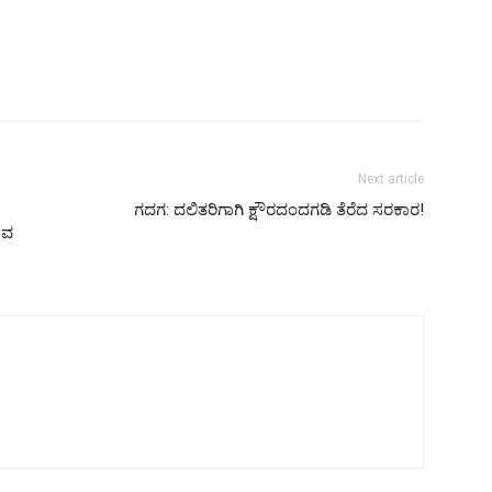
Next article
ಗದಗ: ದಲಿತರಿಗಾಗಿ ಕ್ಷೌರದಂದಗಡಿ ತೆರೆದ ಸರಕಾರ!
ಿವ