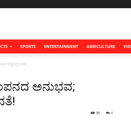
ICTS
SPORTS
ENTERTAINMENT
AGRICULTURE
VID
 ಬೆಚ್ಚಿಬಿದ್ದ ಜನತೆ!
ಭೂಕಂಪನದ ಅನುಭವ;
ನತೆ!
50
0