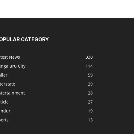
OPULAR CATEGORY
atest News
330
engaluru City
114
llari
59
terstate
29
ntertainment
28
ticle
27
andur
19
ports
13