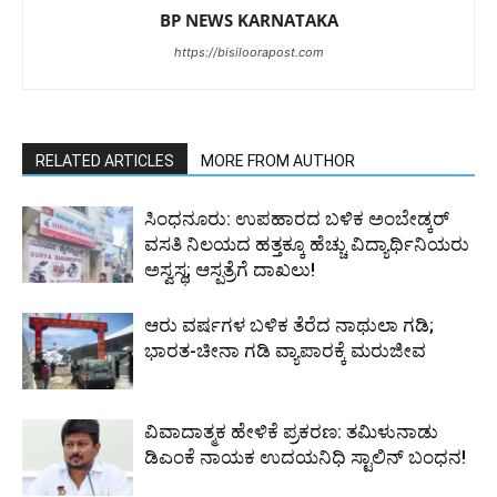
BP NEWS KARNATAKA
https://bisiloorapost.com
RELATED ARTICLES
MORE FROM AUTHOR
ಸಿಂಧನೂರು: ಉಪಹಾರದ ಬಳಿಕ ಅಂಬೇಡ್ಕರ್
ವಸತಿ ನಿಲಯದ ಹತ್ತಕ್ಕೂ ಹೆಚ್ಚು ವಿದ್ಯಾರ್ಥಿನಿಯರು
ಅಸ್ವಸ್ಥ; ಆಸ್ಪತ್ರೆಗೆ ದಾಖಲು!
ಆರು ವರ್ಷಗಳ ಬಳಿಕ ತೆರೆದ ನಾಥುಲಾ ಗಡಿ;
ಭಾರತ-ಚೀನಾ ಗಡಿ ವ್ಯಾಪಾರಕ್ಕೆ ಮರುಜೀವ
ವಿವಾದಾತ್ಮಕ ಹೇಳಿಕೆ ಪ್ರಕರಣ: ತಮಿಳುನಾಡು
ಡಿಎಂಕೆ ನಾಯಕ ಉದಯನಿಧಿ ಸ್ಟಾಲಿನ್ ಬಂಧನ!