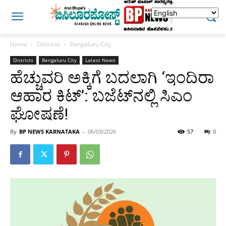
Home
Districts
Bengaluru City
Districts
Bengaluru City
Latest News
ಹೆಚ್ಚುವರಿ ಅಕ್ಕಿಗೆ ಬದಲಾಗಿ ‘ಇಂದಿರಾ
ಆಹಾರ ಕಿಟ್’: ಬಜೆಟ್‌ನಲ್ಲಿ ಸಿಎಂ
ಘೋಷಣೆ!
By
BP NEWS KARNATAKA
-
06/03/2026
57
0