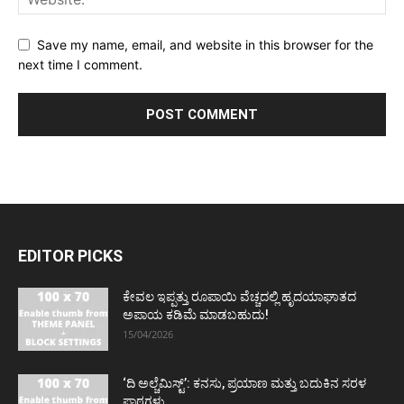
Save my name, email, and website in this browser for the
next time I comment.
EDITOR PICKS
ಕೇವಲ ಇಪ್ಪತ್ತು ರೂಪಾಯಿ ವೆಚ್ಚದಲ್ಲಿ ಹೃದಯಾಘಾತದ
ಅಪಾಯ ಕಡಿಮೆ ಮಾಡಬಹುದು!
15/04/2026
‘ದಿ ಅಲ್ಚೆಮಿಸ್ಟ್’: ಕನಸು, ಪ್ರಯಾಣ ಮತ್ತು ಬದುಕಿನ ಸರಳ
ಪಾಠಗಳು