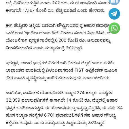
ಅಕ್ಕಿ ವಿತರಿಸಲಾಗುತ್ತಿದೆ ಎಂದು ತಿಳಿಸಿದರು. ಈ ಯೋಜನೆಗಾಗಿ ಸರ್ಕಾರ
ಈಗಾಗಲೇ 17,167 ಕೋಟಿ ರೂ. ವೆಚ್ಚ ಮಾಡಿದೆ ಎಂದು ಹೇಳಿದರು.
ಈಗ ಹೆಚ್ಚುವರಿ ಅಕ್ಕಿಯ ಬದಲಾಗಿ ಪೌಷ್ಟಿಕಾಂಶವುಳ್ಳ ಆಹಾರ ಪದಾರ್ಥಗಳನ್ನು
ಒಳಗೊಂಡ ‘ಇಂದಿರಾ ಆಹಾರ ಕಿಟ್’ ನೀಡಲು ಸರ್ಕಾರ ನಿರ್ಧರಿಸಿದೆ. ಈ
ಯೋಜನೆಗಾಗಿ ಪ್ರಸ್ತುತ ಸಾಲಿನಲ್ಲಿ 6,200 ಕೋಟಿ ರೂ. ಅನುದಾನವನ್ನು
ಮೀಸಲಿಡಲಾಗಿದೆ ಎಂದು ಮುಖ್ಯಮಂತ್ರಿ ತಿಳಿಸಿದ್ದಾರೆ.
ಇದಲ್ಲದೆ, ಆಹಾರ ಧಾನ್ಯಗಳ ವಿತರಣೆಗಾಗಿ ನೀಡುವ ಚಿಲ್ಲರೆ ಹಾಗೂ ಸಗಟು
ಲಾಭಾಂಶದ ಪಾವತಿಯಲ್ಲಿ ವಿಳಂಬವಾಗದಂತೆ FIST ಅಪ್ಲಿಕೇಶನ್ ಮೂಲಕ
ನೇರ ಪಾವತಿ ವ್ಯವಸ್ಥೆಯನ್ನು ಜಾರಿಗೆ ತರಲಾಗುವುದು ಎಂದು ಹೇಳಿದರು.
ಹಾಗೆಯೇ, ದಾಸೋಹ ಯೋಜನೆಯಡಿ ರಾಜ್ಯದ 274 ಕಲ್ಯಾಣ ಸಂಸ್ಥೆಗಳ
32,059 ಫಲಾನುಭವಿಗಳಿಗೆ ಈಗಾಗಲೇ 14 ಕೋಟಿ ರೂ. ವೆಚ್ಚದಲ್ಲಿ ಆಹಾರ
ಭದ್ರತೆ ಒದಗಿಸಲಾಗುತ್ತಿದೆ. ಈ ಯೋಜನೆಯನ್ನು ಇನ್ನಷ್ಟು ವಿಸ್ತರಿಸಿ, ಈ ವರ್ಷ 34
ಹೊಸ ಕಲ್ಯಾಣ ಸಂಸ್ಥೆಗಳ 6,701 ಫಲಾನುಭವಿಗಳಿಗೆ ಸಹ ಆಹಾರ ಸೌಲಭ್ಯ
ಕಲ್ಪಿಸಲಾಗುವುದು ಎಂದು ಮುಖ್ಯಮಂತ್ರಿ ಸಿದ್ದರಾಮಯ್ಯ ತಿಳಿಸಿದ್ದಾರೆ.