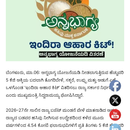
ಬೆಂಗಳೂರು, ಮಾ.06: ಅನ್ನಭಾಗ್ಯ ಯೋಜನೆಯಡಿ ನೀಡಲಾಗುತ್ತಿರುವ ಹೆಚ್ಚುವರಿ
5 ಕೆಜಿ ಅಕ್ಕಿಯ ಬದಲಾಗಿ ತೊಗರಿಬೇಳೆ, ಸಕ್ಕರೆ, ಉಪ್ಪು ಮತ್ತು ಅಡುಗೆ ಎಣ್ಣೆ
ಒಳಗೊಂಡ ‘ಇಂದಿರಾ ಆಹಾರ ಕಿಟ್’ ವಿತರಿಸಲು ರಾಜ್ಯ ಸರ್ಕಾರ ನಿರ್ಧರಿಸಿದೆ
ಎಂದು ಮುಖ್ಯಮಂತ್ರಿ ಸಿದ್ದರಾಮಯ್ಯ ಘೋಷಿಸಿದ್ದಾರೆ.
2026–27ನೇ ಸಾಲಿನ ರಾಜ್ಯ ಬಜೆಟ್ ಮಂಡನೆ ವೇಳೆ ಮಾತನಾಡಿದ ಅವರು,
ರಾಜ್ಯದ ಬಡವರ ಹಸಿವು ನೀಗಿಸುವ ಉದ್ದೇಶದಿಂದ ಕಳೆದ ಮೂರು
ವರ್ಷಗಳಿಂದ 4.54 ಕೋಟಿ ಫಲಾನುಭವಿಗಳಿಗೆ ಪ್ರತಿ ತಿಂಗಳು 5 ಕೆಜಿ ಹೆಚ್ಚುವರಿ