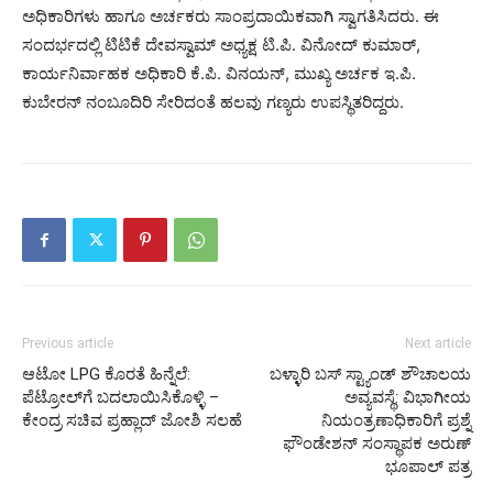
ಅಧಿಕಾರಿಗಳು ಹಾಗೂ ಅರ್ಚಕರು ಸಾಂಪ್ರದಾಯಿಕವಾಗಿ ಸ್ವಾಗತಿಸಿದರು. ಈ
ಸಂದರ್ಭದಲ್ಲಿ ಟಿಟಿಕೆ ದೇವಸ್ವಾಮ್ ಅಧ್ಯಕ್ಷ ಟಿ.ಪಿ. ವಿನೋದ್ ಕುಮಾರ್,
ಕಾರ್ಯನಿರ್ವಾಹಕ ಅಧಿಕಾರಿ ಕೆ.ಪಿ. ವಿನಯನ್, ಮುಖ್ಯ ಅರ್ಚಕ ಇ.ಪಿ.
ಕುಬೇರನ್ ನಂಬೂದಿರಿ ಸೇರಿದಂತೆ ಹಲವು ಗಣ್ಯರು ಉಪಸ್ಥಿತರಿದ್ದರು.
Previous article
Next article
ಆಟೋ LPG ಕೊರತೆ ಹಿನ್ನೆಲೆ:
ಬಳ್ಳಾರಿ ಬಸ್ ಸ್ಟ್ಯಾಂಡ್ ಶೌಚಾಲಯ
ಪೆಟ್ರೋಲ್‌ಗೆ ಬದಲಾಯಿಸಿಕೊಳ್ಳಿ –
ಅವ್ಯವಸ್ಥೆ: ವಿಭಾಗೀಯ
ಕೇಂದ್ರ ಸಚಿವ ಪ್ರಹ್ಲಾದ್ ಜೋಶಿ ಸಲಹೆ
ನಿಯಂತ್ರಣಾಧಿಕಾರಿಗೆ ಪ್ರಶ್ನೆ
ಫೌಂಡೇಶನ್ ಸಂಸ್ಥಾಪಕ ಅರುಣ್
ಭೂಪಾಲ್ ಪತ್ರ