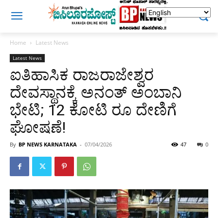
Home
Latest News
Latest News
ಐತಿಹಾಸಿಕ ರಾಜರಾಜೇಶ್ವರ
ದೇವಸ್ಥಾನಕ್ಕೆ ಅನಂತ್ ಅಂಬಾನಿ
ಭೇಟಿ; 12 ಕೋಟಿ ರೂ ದೇಣಿಗೆ
ಘೋಷಣೆ!
By
BP NEWS KARNATAKA
-
07/04/2026
47
0