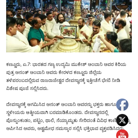
ಕಣ್ಣೂರು, ಏ.7: ಭಾರತದ ಗಣ್ಯ ಉದ್ಯಮಿ ಮುಕೇಶ್ ಅಂಬಾನಿ ಅವರ ಕಿರಿಯ
ಪುತ್ರ ಅನಂತ್ ಅಂಬಾನಿ ಅವರು ಕೇರಳದ ಕಣ್ಣೂರು ಜಿಲ್ಲೆಯ
ತಳಿಪರಂಬದಲ್ಲಿರುವ ರಾಜರಾಜೇಶ್ವರ ದೇವಸ್ಥಾನಕ್ಕೆ ಇತ್ತೀಚೆಗೆ ಭೇಟಿ ನೀಡಿ
ವಿಶೇಷ ಪೂಜೆ ಸಲ್ಲಿಸಿದರು.
ದೇವಸ್ಥಾನಕ್ಕೆ ಆಗಮಿಸಿದ ಅನಂತ್ ಅಂಬಾನಿ ಅವರನ್ನು ಭಕ್ತರು ಹಾಗೂ
ಸ್ಥಳೀಯರು ಆತ್ಮೀಯವಾಗಿ ಬರಮಾಡಿಕೊಂಡರು. ದೇವಸ್ಥಾನದಲ್ಲಿ
ಪೊನ್ನುಂಕುಡಂ, ಪಟ್ಟಂ, ಥಾಲಿ, ನೆಯ್ಯಾಮೃತು ಸೇರಿದಂತೆ ವಿವಿಧ ಕಾಣಿಕೆಗಳನ್ನು
ಅರ್ಪಿಸಿದ ಅವರು, ಅಶ್ವಮೇಧ ನಮಸ್ಕಾರ ಸಲ್ಲಿಸಿ ಭಕ್ತಿಭಾವ ವ್ಯಕ್ತಪಡಿಸಿದರು.