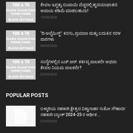
ಕೇವಲ ಇಪ್ಪತ್ತು ರೂಪಾಯಿ ವೆಚ್ಚದಲ್ಲಿ ಹೃದಯಾಘಾತದ
ಅಪಾಯ ಕಡಿಮೆ ಮಾಡಬಹುದು!
15/04/2026
‘ದಿ ಅಲ್ಚೆಮಿಸ್ಟ್’: ಕನಸು, ಪ್ರಯಾಣ ಮತ್ತು ಬದುಕಿನ ಸರಳ
ಪಾಠಗಳು
09/04/2026
ಸಂಸ್ಥೆಗಳಲ್ಲಿನ ಎಚ್.ಆರ್. ಕರ್ತವ್ಯ ಪಾಲಕರೇ ಅಥವಾ
ಕೇವಲ ನಿಯಮ ಪಾಲಕರೇ?
02/04/2026
POPULAR POSTS
ಬಳ್ಳಾರಿಯ ಸಹಕಾರಿ ಕ್ಷೇತ್ರದ ವಿಶ್ವಾಸಾರ್ಹ ಸುಕೋ ಸೌಹಾರ್ದ
ಸಹಕಾರಿ ಬ್ಯಾಂಕ್ 2024-25 ರ ಆರ್ಥಿಕ...
02/04/2025