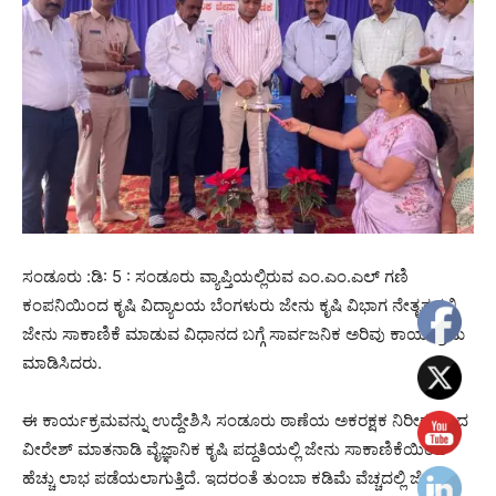
ಸಂಡೂರು :ಡಿ: 5 : ಸಂಡೂರು ವ್ಯಾಪ್ತಿಯಲ್ಲಿರುವ ಎಂ.ಎಂ.ಎಲ್ ಗಣಿ
ಕಂಪನಿಯಿಂದ ಕೃಷಿ ವಿದ್ಯಾಲಯ ಬೆಂಗಳುರು ಜೇನು ಕೃಷಿ ವಿಭಾಗ ನೇತೃತ್ವದಲ್ಲಿ
ಜೇನು ಸಾಕಾಣಿಕೆ ಮಾಡುವ ವಿಧಾನದ ಬಗ್ಗೆ ಸಾರ್ವಜನಿಕ ಅರಿವು ಕಾರ್ಯಕ್ರಮ
ಮಾಡಿಸಿದರು.
ಈ ಕಾರ್ಯಕ್ರಮವನ್ನು ಉದ್ದೇಶಿಸಿ ಸಂಡೂರು ಠಾಣೆಯ ಅಕರಕ್ಷಕ ನಿರೀಕ್ಷಕರಾದ
ವೀರೇಶ್ ಮಾತನಾಡಿ ವೈಜ್ಞಾನಿಕ ಕೃಷಿ ಪದ್ದತಿಯಲ್ಲಿ ಜೇನು ಸಾಕಾಣಿಕೆಯಿಂದ
ಹೆಚ್ಚು ಲಾಭ ಪಡೆಯಲಾಗುತ್ತಿದೆ. ಇದರಂತೆ ತುಂಬಾ ಕಡಿಮೆ ವೆಚ್ಚದಲ್ಲಿ ಜೇನು