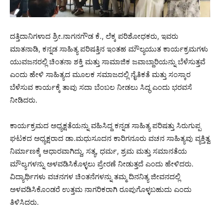
ದತ್ತಿದಾನಿಗಳಾದ ಶ್ರೀ.ನಾಗನಗೌಡ ಕೆ., ಲೆಕ್ಕ ಪರಿಶೋಧಕರು, ಇವರು
ಮಾತನಾಡಿ, ಕನ್ನಡ ಸಾಹಿತ್ಯ ಪರಿಷತ್ತಿನ ಇಂತಹ ಮೌಲ್ಯಯುತ ಕಾರ್ಯಕ್ರಮಗಳು
ಯುವಜನರಲ್ಲಿ ಚಿಂತನಾ ಶಕ್ತಿ ಮತ್ತು ಸಾಮಾಜಿಕ ಜವಾಬ್ದಾರಿಯನ್ನು ಬೆಳೆಸುತ್ತವೆ
ಎಂದು ಹೇಳಿ ಸಾಹಿತ್ಯದ ಮೂಲಕ ಸಮಾಜದಲ್ಲಿ ನೈತಿಕತೆ ಮತ್ತು ಸಂಸ್ಕಾರ
ಬೆಳೆಸುವ ಕಾರ್ಯಕ್ಕೆ ತಾವು ಸದಾ ಬೆಂಬಲ ನೀಡಲು ಸಿದ್ಧ ಎಂದು ಭರವಸೆ
ನೀಡಿದರು.
ಕಾರ್ಯಕ್ರಮದ ಅಧ್ಯಕ್ಷತೆಯನ್ನು ವಹಿಸಿದ್ದ ಕನ್ನಡ ಸಾಹಿತ್ಯ ಪರಿಷತ್ತು ಸಿರುಗುಪ್ಪ
ಘಟಕದ ಅಧ್ಯಕ್ಷರಾದ ಡಾ.ಮಧುಸೂದನ ಕಾರಿಗನೂರು ವಚನ ಸಾಹಿತ್ಯವು ವ್ಯಕ್ತಿತ್ವ
ನಿರ್ಮಾಣಕ್ಕೆ ಆಧಾರವಾಗಿದ್ದು, ಸತ್ಯ, ಧರ್ಮ, ಶ್ರಮ ಮತ್ತು ಸಮಾನತೆಯ
ಮೌಲ್ಯಗಳನ್ನು ಅಳವಡಿಸಿಕೊಳ್ಳಲು ಪ್ರೇರಣೆ ನೀಡುತ್ತದೆ ಎಂದು ಹೇಳಿದರು.
ವಿದ್ಯಾರ್ಥಿಗಳು ವಚನಗಳ ಚಿಂತನೆಗಳನ್ನು ತಮ್ಮ ದಿನನಿತ್ಯ ಜೀವನದಲ್ಲಿ
ಅಳವಡಿಸಿಕೊಂಡರೆ ಉತ್ತಮ ನಾಗರಿಕರಾಗಿ ರೂಪುಗೊಳ್ಳಬಹುದು ಎಂದು
ತಿಳಿಸಿದರು.