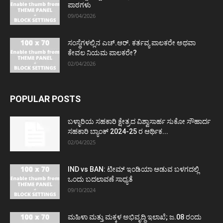
ಪಾಠಗಳು
09/04/2026
ಸಂಸ್ಥೆಗಳಲ್ಲಿನ ಎಚ್.ಆರ್. ಕರ್ತವ್ಯ ಪಾಲಕರೇ ಅಥವಾ
ಕೇವಲ ನಿಯಮ ಪಾಲಕರೇ?
02/04/2026
POPULAR POSTS
ಬಳ್ಳಾರಿಯ ಸಹಕಾರಿ ಕ್ಷೇತ್ರದ ವಿಶ್ವಾಸಾರ್ಹ ಸುಕೋ ಸೌಹಾರ್ದ
ಸಹಕಾರಿ ಬ್ಯಾಂಕ್ 2024-25 ರ ಆರ್ಥಿಕ...
02/04/2025
IND vs BAN: ಟೀಮ್ ಇಂಡಿಯಾ ಆಡುವ ಬಳಗದಲ್ಲಿ
ಒಂದು ಬದಲಾವಣೆ ಸಾಧ್ಯತೆ
09/10/2024
ಮಹಿಳಾ ಮತ್ತು ಮಕ್ಕಳ ಅಭಿವೃದ್ಧಿ ಇಲಾಖೆ; ಜ.08 ರಂದು