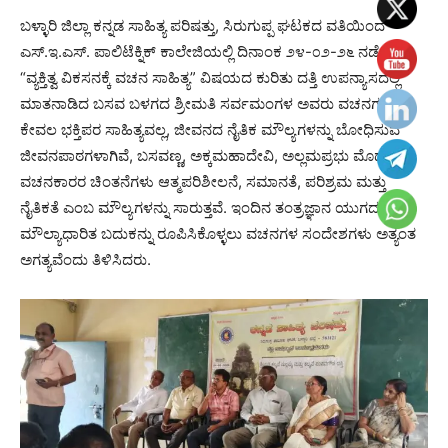
ಬಳ್ಳಾರಿ ಜಿಲ್ಲಾ ಕನ್ನಡ ಸಾಹಿತ್ಯ ಪರಿಷತ್ತು, ಸಿರುಗುಪ್ಪ ಘಟಕದ ವತಿಯಿಂದ
ಎಸ್.ಇ.ಎಸ್. ಪಾಲಿಟೆಕ್ನಿಕ್ ಕಾಲೇಜಿಯಲ್ಲಿ ದಿನಾಂಕ ೨೪-೦೨-೨೬ ನಡೆದ
“ವ್ಯಕ್ತಿತ್ವ ವಿಕಸನಕ್ಕೆ ವಚನ ಸಾಹಿತ್ಯ” ವಿಷಯದ ಕುರಿತು ದತ್ತಿ ಉಪನ್ಯಾಸದಲ್ಲಿ
ಮಾತನಾಡಿದ ಬಸವ ಬಳಗದ ಶ್ರೀಮತಿ ಸರ್ವಮಂಗಳ ಅವರು ವಚನಗಳು
ಕೇವಲ ಭಕ್ತಿಪರ ಸಾಹಿತ್ಯವಲ್ಲ, ಜೀವನದ ನೈತಿಕ ಮೌಲ್ಯಗಳನ್ನು ಬೋಧಿಸುವ
ಜೀವನಪಾಠಗಳಾಗಿವೆ, ಬಸವಣ್ಣ, ಅಕ್ಕಮಹಾದೇವಿ, ಅಲ್ಲಮಪ್ರಭು ಮೊದಲಾದ
ವಚನಕಾರರ ಚಿಂತನೆಗಳು ಆತ್ಮಪರಿಶೀಲನೆ, ಸಮಾನತೆ, ಪರಿಶ್ರಮ ಮತ್ತು
ನೈತಿಕತೆ ಎಂಬ ಮೌಲ್ಯಗಳನ್ನು ಸಾರುತ್ತವೆ. ಇಂದಿನ ತಂತ್ರಜ್ಞಾನ ಯುಗದಲ್ಲಿ
ಮೌಲ್ಯಾಧಾರಿತ ಬದುಕನ್ನು ರೂಪಿಸಿಕೊಳ್ಳಲು ವಚನಗಳ ಸಂದೇಶಗಳು ಅತ್ಯಂತ
ಅಗತ್ಯವೆಂದು ತಿಳಿಸಿದರು.