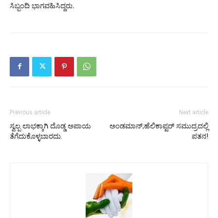
ಸಿಬ್ಬಂದಿ ಭಾಗವಹಿಸಿದ್ದರು.
Previous article
Next article
ಸ್ವಲ್ಪ ಲಾಭಕ್ಕಾಗಿ ದೊಡ್ಡ ಅಪಾಯ
ಅಂಡಮಾನ್‌;ಹೆಲಿಕಾಪ್ಟರ್ ಸಮುದ್ರದಲ್ಲಿ
ತೆಗೆದುಕೊಳ್ಳಬಾರದು.
ಪತನ!