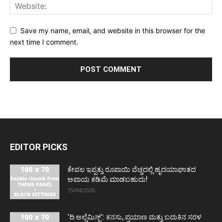
Save my name, email, and website in this browser for the
next time I comment.
EDITOR PICKS
ಕೇವಲ ಇಪ್ಪತ್ತು ರೂಪಾಯಿ ವೆಚ್ಚದಲ್ಲಿ ಹೃದಯಾಘಾತದ
ಅಪಾಯ ಕಡಿಮೆ ಮಾಡಬಹುದು!
15/04/2026
‘ದಿ ಅಲ್ಚೆಮಿಸ್ಟ್’: ಕನಸು, ಪ್ರಯಾಣ ಮತ್ತು ಬದುಕಿನ ಸರಳ