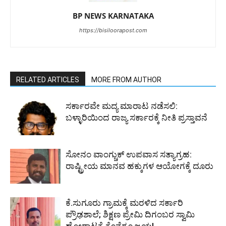
BP NEWS KARNATAKA
https://bisiloorapost.com
RELATED ARTICLES
MORE FROM AUTHOR
ಸರ್ಕಾರವೇ ಮದ್ಯ ಮಾರಾಟ ನಡೆಸಲಿ:
ಬಳ್ಳಾರಿಯಿಂದ ರಾಜ್ಯ ಸರ್ಕಾರಕ್ಕೆ ನೀತಿ ಪ್ರಸ್ತಾವನೆ
ಸೋನಂ ವಾಂಗ್ಚುಕ್ ಉಪವಾಸ ಸತ್ಯಾಗ್ರಹ:
ರಾಷ್ಟ್ರೀಯ ಮಾನವ ಹಕ್ಕುಗಳ ಆಯೋಗಕ್ಕೆ ದೂರು
ಕೆ.ಸುಗೂರು ಗ್ರಾಮಕ್ಕೆ ಮರಳಿದ ಸರ್ಕಾರಿ
ಪ್ರೌಢಶಾಲೆ; ಶಿಕ್ಷಣ ಪ್ರೇಮಿ ದಿಗಂಬರ ಸ್ವಾಮಿ
ಹೋರಾಟಕ್ಕೆ ಕೊನೆಗೂ ಜಯ!