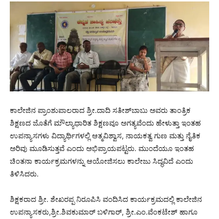
ಕಾಲೇಜಿನ ಪ್ರಾಂಶುಪಾಲರಾದ ಶ್ರೀ.ದಾದಿ ಸತೀಶ್‌ಬಾಬು ಅವರು ತಾಂತ್ರಿಕ
ಶಿಕ್ಷಣದ ಜೊತೆಗೆ ಮೌಲ್ಯಾಧಾರಿತ ಶಿಕ್ಷಣವೂ ಅಗತ್ಯವೆಂದು ಹೇಳುತ್ತಾ ಇಂತಹ
ಉಪನ್ಯಾಸಗಳು ವಿದ್ಯಾರ್ಥಿಗಳಲ್ಲಿ ಆತ್ಮವಿಶ್ವಾಸ, ನಾಯಕತ್ವ ಗುಣ ಮತ್ತು ನೈತಿಕ
ಅರಿವು ಮೂಡಿಸುತ್ತವೆ ಎಂದು ಅಭಿಪ್ರಾಯಪಟ್ಟರು. ಮುಂದೆಯೂ ಇಂತಹ
ಚಿಂತನಾ ಕಾರ್ಯಕ್ರಮಗಳನ್ನು ಆಯೋಜಿಸಲು ಕಾಲೇಜು ಸಿದ್ಧವಿದೆ ಎಂದು
ತಿಳಿಸಿದರು.
ಶಿಕ್ಷಕರಾದ ಶ್ರೀ. ಶೇಖರಪ್ಪ ನಿರೂಪಿಸಿ ವಂದಿಸಿದ ಕಾರ್ಯಕ್ರಮದಲ್ಲಿ ಕಾಲೇಜಿನ
ಉಪನ್ಯಾಸಕರು,ಶ್ರೀ.ಶಿವಕುಮಾರ್ ಬಳಿಗಾರ್, ಶ್ರೀ.ಎಂ.ವೆಂಕಟೇಶ್ ಹಾಗೂ