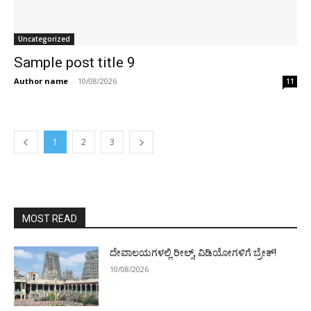
Uncategorized
Sample post title 9
Author name
-
10/08/2026
11
1
2
3
MOST READ
ದೇವಾಲಯಗಳಲ್ಲಿ ರೀಲ್ಸ್, ವಿಡಿಯೋಗಳಿಗೆ ಬ್ರೇಕ್!
10/08/2026