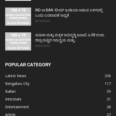
IND vs BAN: ಟೀಮ್ ಇಂಡಿಯಾ ಆಡುವ ಬಳಗದಲ್ಲಿ
ಒಂದು ಬದಲಾವಣೆ ಸಾಧ್ಯತೆ
09/10/2024
ಮಹಿಳಾ ಮತ್ತು ಮಕ್ಕಳ ಅಭಿವೃದ್ಧಿ ಇಲಾಖೆ; ಜ.08 ರಂದು
ಜಿಲ್ಲಾ ಮಟ್ಟದ ಸಮನ್ವಯ ಮತ್ತು...
06/01/2025
POPULAR CATEGORY
Latest News
336
Bengaluru City
117
Ballari
59
Interstate
31
Entertainment
28
Article
27