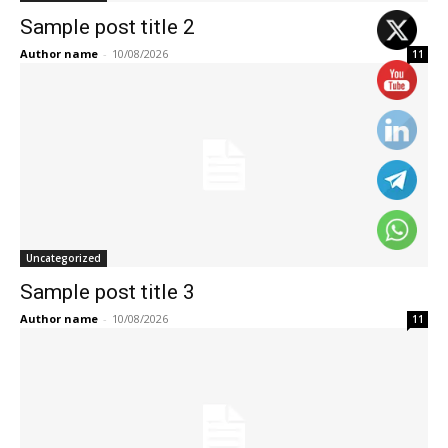
Sample post title 2
Author name
-
10/08/2026
11
Uncategorized
Sample post title 3
Author name
-
10/08/2026
11