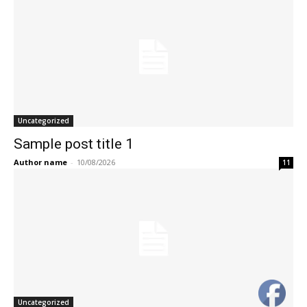
Uncategorized
Sample post title 1
Author name
-
10/08/2026
11
Uncategorized