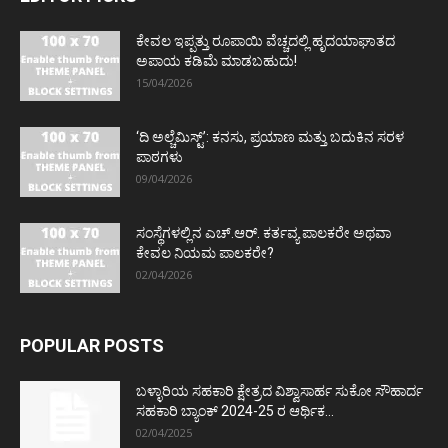
ಕೇವಲ ಇಪ್ಪತ್ತು ರೂಪಾಯಿ ವೆಚ್ಚದಲ್ಲಿ ಹೃದಯಾಘಾತದ
ಅಪಾಯ ಕಡಿಮೆ ಮಾಡಬಹುದು!
15/04/2026
‘ದಿ ಅಲ್ಚೆಮಿಸ್ಟ್’: ಕನಸು, ಪ್ರಯಾಣ ಮತ್ತು ಬದುಕಿನ ಸರಳ
ಪಾಠಗಳು
09/04/2026
ಸಂಸ್ಥೆಗಳಲ್ಲಿನ ಎಚ್.ಆರ್. ಕರ್ತವ್ಯ ಪಾಲಕರೇ ಅಥವಾ
ಕೇವಲ ನಿಯಮ ಪಾಲಕರೇ?
02/04/2026
POPULAR POSTS
ಬಳ್ಳಾರಿಯ ಸಹಕಾರಿ ಕ್ಷೇತ್ರದ ವಿಶ್ವಾಸಾರ್ಹ ಸುಕೋ ಸೌಹಾರ್ದ
ಸಹಕಾರಿ ಬ್ಯಾಂಕ್ 2024-25 ರ ಆರ್ಥಿಕ...
02/04/2025