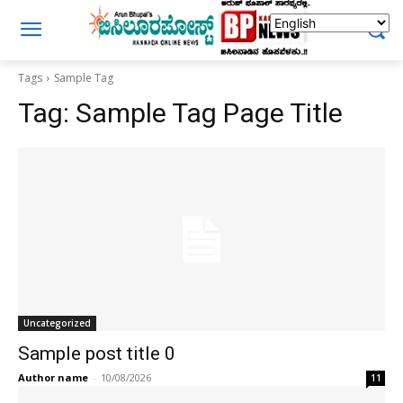
Tags
Sample Tag
Tag:
Sample Tag Page Title
Uncategorized
Sample post title 0
Author name
-
10/08/2026
11