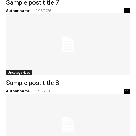
Sample post title 7
Author name
-
10/08/2026
11
Uncategorized
Sample post title 8
Author name
-
10/08/2026
11