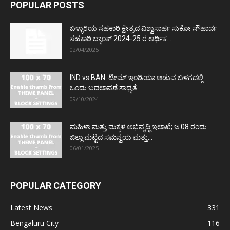
POPULAR POSTS
ಬಳ್ಳಾರಿಯ ಸಹಕಾರಿ ಕ್ಷೇತ್ರದ ವಿಶ್ವಾಸಾರ್ಹ ಸುಕೋ ಸೌಹಾರ್ದ
ಸಹಕಾರಿ ಬ್ಯಾಂಕ್ 2024-25 ರ ಆರ್ಥಿಕ...
02/04/2025
IND vs BAN: ಟೀಮ್ ಇಂಡಿಯಾ ಆಡುವ ಬಳಗದಲ್ಲಿ
ಒಂದು ಬದಲಾವಣೆ ಸಾಧ್ಯತೆ
09/10/2024
ಮಹಿಳಾ ಮತ್ತು ಮಕ್ಕಳ ಅಭಿವೃದ್ಧಿ ಇಲಾಖೆ; ಜ.08 ರಂದು
ಜಿಲ್ಲಾ ಮಟ್ಟದ ಸಮನ್ವಯ ಮತ್ತು...
06/01/2025
POPULAR CATEGORY
Latest News
331
Bengaluru City
116