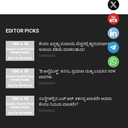
EDITOR PICKS
ಕೇವಲ ಇಪ್ಪತ್ತು ರೂಪಾಯಿ ವೆಚ್ಚದಲ್ಲಿ ಹೃದಯಾಘಾತದ
ಅಪಾಯ ಕಡಿಮೆ ಮಾಡಬಹುದು!
15/04/2026
‘ದಿ ಅಲ್ಚೆಮಿಸ್ಟ್’: ಕನಸು, ಪ್ರಯಾಣ ಮತ್ತು ಬದುಕಿನ ಸರಳ
ಪಾಠಗಳು
09/04/2026
ಸಂಸ್ಥೆಗಳಲ್ಲಿನ ಎಚ್.ಆರ್. ಕರ್ತವ್ಯ ಪಾಲಕರೇ ಅಥವಾ
ಕೇವಲ ನಿಯಮ ಪಾಲಕರೇ?
02/04/2026