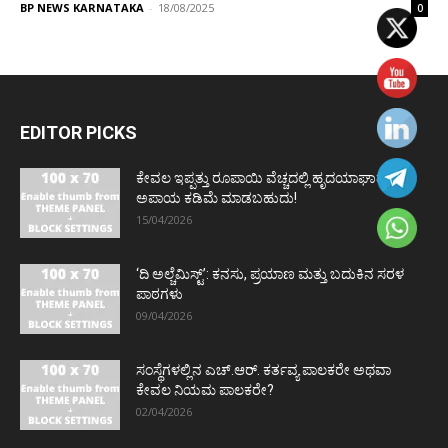
BP NEWS KARNATAKA
-
18/08/2025
0
EDITOR PICKS
ಕೇವಲ ಇಪ್ಪತ್ತು ರೂಪಾಯಿ ವೆಚ್ಚದಲ್ಲಿ ಹೃದಯಾಘಾತದ
ಅಪಾಯ ಕಡಿಮೆ ಮಾಡಬಹುದು!
15/04/2026
‘ದಿ ಅಲ್ಚೆಮಿಸ್ಟ್’: ಕನಸು, ಪ್ರಯಾಣ ಮತ್ತು ಬದುಕಿನ ಸರಳ
ಪಾಠಗಳು
09/04/2026
ಸಂಸ್ಥೆಗಳಲ್ಲಿನ ಎಚ್.ಆರ್. ಕರ್ತವ್ಯ ಪಾಲಕರೇ ಅಥವಾ
ಕೇವಲ ನಿಯಮ ಪಾಲಕರೇ?
02/04/2026