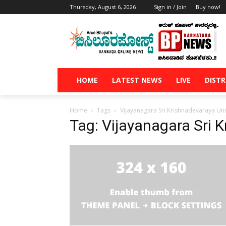
Thursday, August 6, 2026
Sign in / Join
Buy now!
HOME
LATEST NEWS
LIVE
DISTR
Home
Tags
Vijayanagara Sri Krishnadevaraya Uni
Tag: Vijayanagara Sri 