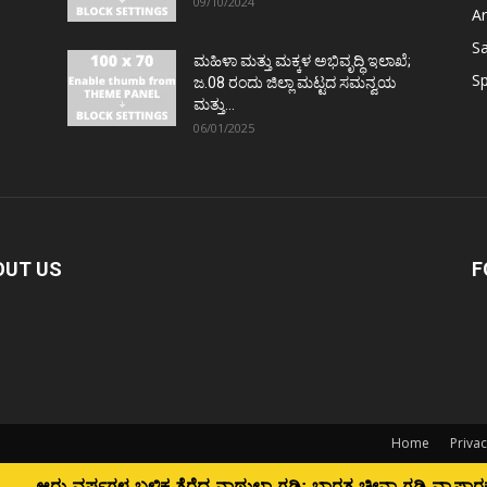
09/10/2024
Ar
S
ಮಹಿಳಾ ಮತ್ತು ಮಕ್ಕಳ ಅಭಿವೃದ್ಧಿ ಇಲಾಖೆ;
Sp
ಜ.08 ರಂದು ಜಿಲ್ಲಾ ಮಟ್ಟದ ಸಮನ್ವಯ
ಮತ್ತು...
06/01/2025
OUT US
F
Home
Privac
-ಚೀನಾ ಗಡಿ ವ್ಯಾಪಾರಕ್ಕೆ ಮರುಜೀವ