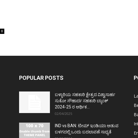
0
POPULAR POSTS
P
ಬಳ್ಳಾರಿಯ ಸಹಕಾರಿ ಕ್ಷೇತ್ರದ ವಿಶ್ವಾಸಾರ್ಹ
L
ಸುಕೋ ಸೌಹಾರ್ದ ಸಹಕಾರಿ ಬ್ಯಾಂಕ್
Be
2024-25 ರ ಆರ್ಥಿಕ...
02/04/2025
Ba
In
IND vs BAN: ಟೀಮ್ ಇಂಡಿಯಾ ಆಡುವ
ಬಳಗದಲ್ಲಿ ಒಂದು ಬದಲಾವಣೆ ಸಾಧ್ಯತೆ
E