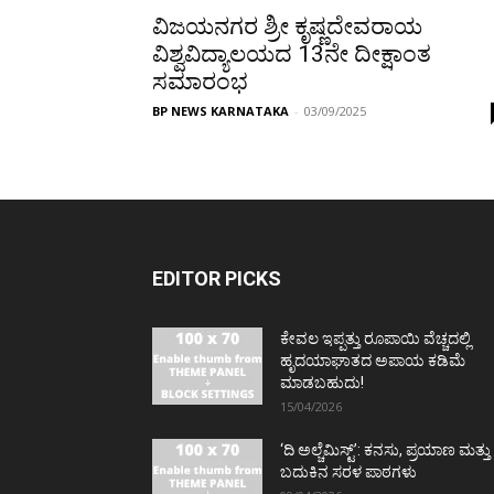
ವಿಜಯನಗರ ಶ್ರೀ ಕೃಷ್ಣದೇವರಾಯ
ವಿಶ್ವವಿದ್ಯಾಲಯದ 13ನೇ ದೀಕ್ಷಾಂತ
ಸಮಾರಂಭ
BP NEWS KARNATAKA
-
03/09/2025
EDITOR PICKS
ಕೇವಲ ಇಪ್ಪತ್ತು ರೂಪಾಯಿ ವೆಚ್ಚದಲ್ಲಿ
ಹೃದಯಾಘಾತದ ಅಪಾಯ ಕಡಿಮೆ
ಮಾಡಬಹುದು!
15/04/2026
‘ದಿ ಅಲ್ಚೆಮಿಸ್ಟ್’: ಕನಸು, ಪ್ರಯಾಣ ಮತ್ತು
ಬದುಕಿನ ಸರಳ ಪಾಠಗಳು