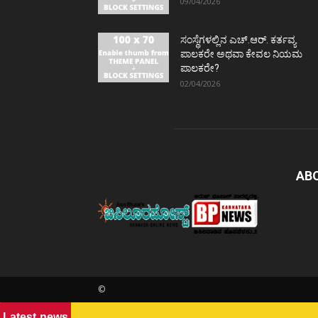
09/04/2026
ಸಂಸ್ಥೆಗಳಲ್ಲಿನ ಎಚ್.ಆರ್. ಕರ್ತವ್ಯ
ಪಾಲಕರೇ ಅಥವಾ ಕೇವಲ ನಿಯಮ
ಪಾಲಕರೇ?
02/04/2026
AB
©
Latest news
ಆರು ವರ್ಷಗಳ ಬಳಿಕ ತೆರೆದ ನಾಥುಲಾ ಗಡಿ; ಭಾರತ