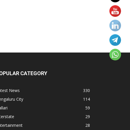
OPULAR CATEGORY
atest News
330
ngaluru City
114
llari
59
terstate
29
ntertainment
28