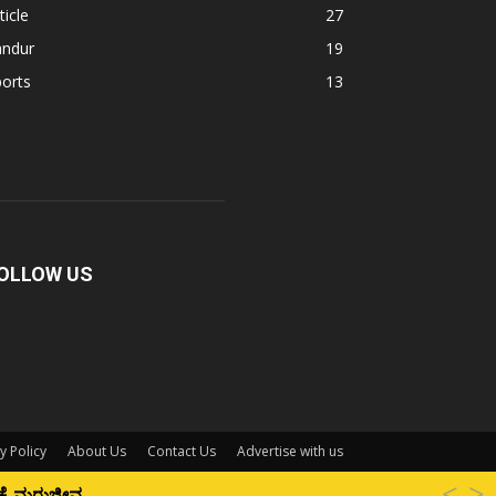
ticle
27
andur
19
orts
13
OLLOW US
y Policy
About Us
Contact Us
Advertise with us