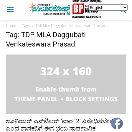
Home
Tags
TDP MLA Daggubati Venkateswara Prasad
Tag: TDP MLA Daggubati
Venkateswara Prasad
ಜೂನಿಯರ್ ಎನ್‌ಟಿಆರ್ ‘ವಾರ್ 2’ ನಿಷೇಧಿಸಬೇಕು
ಎಂದ ಶಾಸಕನಿಗೆ ಈಗ ಭಯ ಸಾರ್ವಜನಿಕ