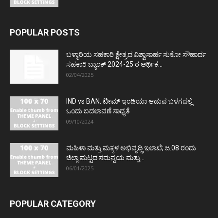
POPULAR POSTS
ಬಳ್ಳಾರಿಯ ಸಹಕಾರಿ ಕ್ಷೇತ್ರದ ವಿಶ್ವಾಸಾರ್ಹ ಸುಕೋ ಸೌಹಾರ್ದ
ಸಹಕಾರಿ ಬ್ಯಾಂಕ್ 2024-25 ರ ಆರ್ಥಿಕ...
02/04/2025
IND vs BAN: ಟೀಮ್ ಇಂಡಿಯಾ ಆಡುವ ಬಳಗದಲ್ಲಿ
ಒಂದು ಬದಲಾವಣೆ ಸಾಧ್ಯತೆ
09/10/2024
ಮಹಿಳಾ ಮತ್ತು ಮಕ್ಕಳ ಅಭಿವೃದ್ಧಿ ಇಲಾಖೆ; ಜ.08 ರಂದು
ಜಿಲ್ಲಾ ಮಟ್ಟದ ಸಮನ್ವಯ ಮತ್ತು...
06/01/2025
POPULAR CATEGORY