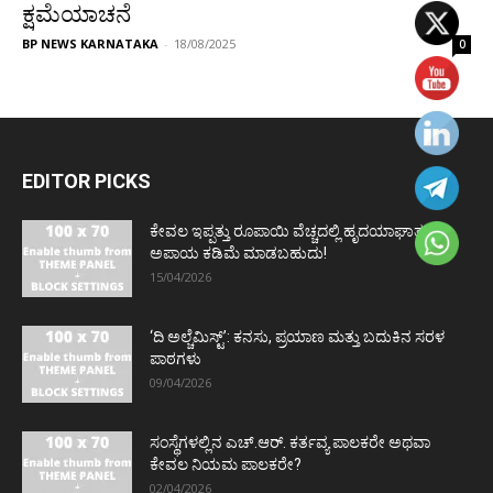
ಕ್ಷಮೆಯಾಚನೆ
BP NEWS KARNATAKA
-
18/08/2025
0
EDITOR PICKS
ಕೇವಲ ಇಪ್ಪತ್ತು ರೂಪಾಯಿ ವೆಚ್ಚದಲ್ಲಿ ಹೃದಯಾಘಾತದ
ಅಪಾಯ ಕಡಿಮೆ ಮಾಡಬಹುದು!
15/04/2026
‘ದಿ ಅಲ್ಚೆಮಿಸ್ಟ್’: ಕನಸು, ಪ್ರಯಾಣ ಮತ್ತು ಬದುಕಿನ ಸರಳ
ಪಾಠಗಳು
09/04/2026
ಸಂಸ್ಥೆಗಳಲ್ಲಿನ ಎಚ್.ಆರ್. ಕರ್ತವ್ಯ ಪಾಲಕರೇ ಅಥವಾ
ಕೇವಲ ನಿಯಮ ಪಾಲಕರೇ?
02/04/2026