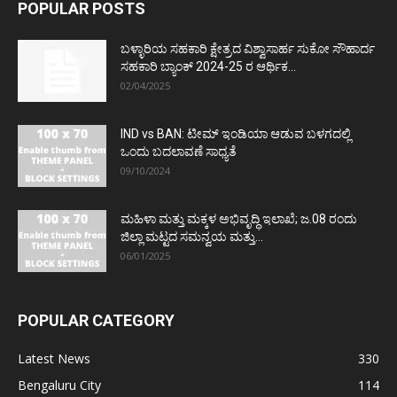
POPULAR POSTS
ಬಳ್ಳಾರಿಯ ಸಹಕಾರಿ ಕ್ಷೇತ್ರದ ವಿಶ್ವಾಸಾರ್ಹ ಸುಕೋ ಸೌಹಾರ್ದ
ಸಹಕಾರಿ ಬ್ಯಾಂಕ್ 2024-25 ರ ಆರ್ಥಿಕ...
02/04/2025
IND vs BAN: ಟೀಮ್ ಇಂಡಿಯಾ ಆಡುವ ಬಳಗದಲ್ಲಿ
ಒಂದು ಬದಲಾವಣೆ ಸಾಧ್ಯತೆ
09/10/2024
ಮಹಿಳಾ ಮತ್ತು ಮಕ್ಕಳ ಅಭಿವೃದ್ಧಿ ಇಲಾಖೆ; ಜ.08 ರಂದು
ಜಿಲ್ಲಾ ಮಟ್ಟದ ಸಮನ್ವಯ ಮತ್ತು...
06/01/2025
POPULAR CATEGORY
Latest News
330
Bengaluru City
114