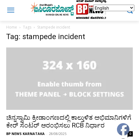
Home
Tags
Stampede incident
Tag: stampede incident
ಚಿನ್ನಸ್ವಾಮಿ ಕ್ರೀಡಾಂಗಣದಲ್ಲಿ ಕಾಲ್ತುಳಿತ ಅಭಿಮಾನಿಗಳಿಗೆ
ಕೇರ್ ಸೆಂಟರ್ ಆರಂಭಿಸಲು RCB ನಿರ್ಧಾರ
BP NEWS KARNATAKA
-
28/08/2025
0