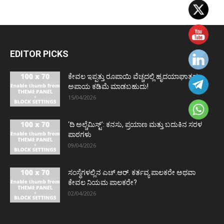
EDITOR PICKS
ಕೇವಲ ಇಪ್ಪತ್ತು ರೂಪಾಯಿ ವೆಚ್ಚದಲ್ಲಿ ಹೃದಯಾಘಾತದ
ಅಪಾಯ ಕಡಿಮೆ ಮಾಡಬಹುದು!
15/04/2026
‘ದಿ ಅಲ್ಚೆಮಿಸ್ಟ್’: ಕನಸು, ಪ್ರಯಾಣ ಮತ್ತು ಬದುಕಿನ ಸರಳ
ಪಾಠಗಳು
09/04/2026
ಸಂಸ್ಥೆಗಳಲ್ಲಿನ ಎಚ್.ಆರ್. ಕರ್ತವ್ಯ ಪಾಲಕರೇ ಅಥವಾ
ಕೇವಲ ನಿಯಮ ಪಾಲಕರೇ?
02/04/2026