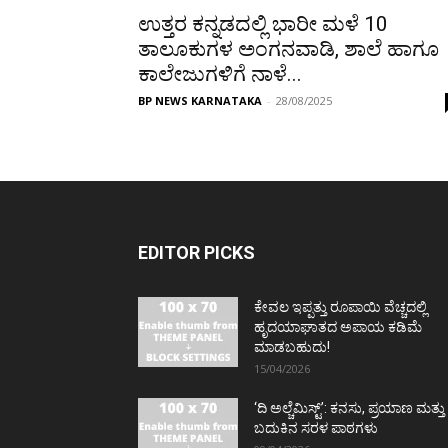
ಉತ್ತರ ಕನ್ನಡದಲ್ಲಿ ಭಾರೀ ಮಳೆ 10
ತಾಲೂಕುಗಳ ಅಂಗನವಾಡಿ, ಶಾಲೆ ಹಾಗೂ
ಕಾಲೇಜುಗಳಿಗೆ ನಾಳೆ...
BP NEWS KARNATAKA
-
28/08/2025
EDITOR PICKS
ಕೇವಲ ಇಪ್ಪತ್ತು ರೂಪಾಯಿ ವೆಚ್ಚದಲ್ಲಿ
ಹೃದಯಾಘಾತದ ಅಪಾಯ ಕಡಿಮೆ
ಮಾಡಬಹುದು!
15/04/2026
‘ದಿ ಅಲ್ಚೆಮಿಸ್ಟ್’: ಕನಸು, ಪ್ರಯಾಣ ಮತ್ತು
ಬದುಕಿನ ಸರಳ ಪಾಠಗಳು