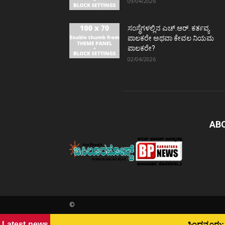
09/04/2026
ಸಂಸ್ಥೆಗಳಲ್ಲಿನ ಎಚ್.ಆರ್. ಕರ್ತವ್ಯ
ಪಾಲಕರೇ ಅಥವಾ ಕೇವಲ ನಿಯಮ
ಪಾಲಕರೇ?
02/04/2026
AB
©
Latest news
ಸಿಂಧನೂರು: ಉಪಹಾರದ ಬಳಿಕ ಅಂಬೇಡ್ಕರ್ ವಸತಿ ನಿಲಯದ ಹತ್ತಕ್