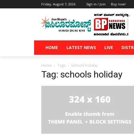
Friday, August 7, 2026
Sign in / Join
Buy now!
HOME
LATEST NEWS
LIVE
DISTR
Home
Tags
Schools holiday
Tag: schools holiday