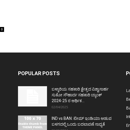
0
POPULAR POSTS
P
ಬಳ್ಳಾರಿಯ ಸಹಕಾರಿ ಕ್ಷೇತ್ರದ ವಿಶ್ವಾಸಾರ್ಹ
L
ಸುಕೋ ಸೌಹಾರ್ದ ಸಹಕಾರಿ ಬ್ಯಾಂಕ್
Be
2024-25 ರ ಆರ್ಥಿಕ...
02/04/2025
Ba
In
IND vs BAN: ಟೀಮ್ ಇಂಡಿಯಾ ಆಡುವ
ಬಳಗದಲ್ಲಿ ಒಂದು ಬದಲಾವಣೆ ಸಾಧ್ಯತೆ
E