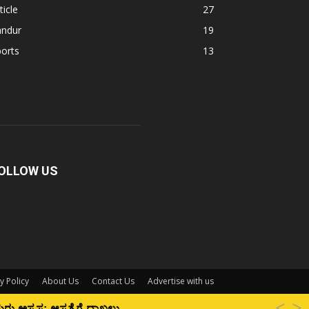
ticle
27
andur
19
orts
13
OLLOW US
y Policy
About Us
Contact Us
Advertise with us