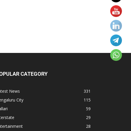
OPULAR CATEGORY
atest News
331
ngaluru City
115
llari
59
terstate
29
ntertainment
28