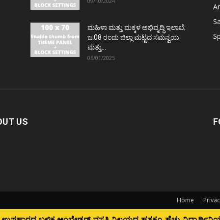
09/10/2024
Ar
S
ಮಹಿಳಾ ಮತ್ತು ಮಕ್ಕಳ ಅಭಿವೃದ್ಧಿ ಇಲಾಖೆ;
Sp
ಜ.08 ರಂದು ಜಿಲ್ಲಾ ಮಟ್ಟದ ಸಮನ್ವಯ
ಮತ್ತು...
06/01/2025
OUT US
F
Home
Privac
ಕೂ ಹೆಚ್ಚು ವಿದ್ಯಾರ್ಥಿನಿಯರು ಅಸ್ವಸ್ಥ; ಆಸ್ಪತ್ರೆಗೆ ದಾಖಲು...