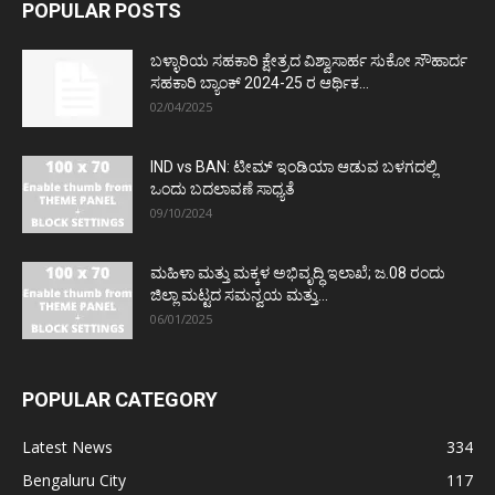
POPULAR POSTS
ಬಳ್ಳಾರಿಯ ಸಹಕಾರಿ ಕ್ಷೇತ್ರದ ವಿಶ್ವಾಸಾರ್ಹ ಸುಕೋ ಸೌಹಾರ್ದ
ಸಹಕಾರಿ ಬ್ಯಾಂಕ್ 2024-25 ರ ಆರ್ಥಿಕ...
02/04/2025
IND vs BAN: ಟೀಮ್ ಇಂಡಿಯಾ ಆಡುವ ಬಳಗದಲ್ಲಿ
ಒಂದು ಬದಲಾವಣೆ ಸಾಧ್ಯತೆ
09/10/2024
ಮಹಿಳಾ ಮತ್ತು ಮಕ್ಕಳ ಅಭಿವೃದ್ಧಿ ಇಲಾಖೆ; ಜ.08 ರಂದು
ಜಿಲ್ಲಾ ಮಟ್ಟದ ಸಮನ್ವಯ ಮತ್ತು...
06/01/2025
POPULAR CATEGORY
Latest News
334
Bengaluru City
117