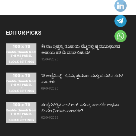
EDITOR PICKS
ಕೇವಲ ಇಪ್ಪತ್ತು ರೂಪಾಯಿ ವೆಚ್ಚದಲ್ಲಿ ಹೃದಯಾಘಾತದ
ಅಪಾಯ ಕಡಿಮೆ ಮಾಡಬಹುದು!
15/04/2026
‘ದಿ ಅಲ್ಚೆಮಿಸ್ಟ್’: ಕನಸು, ಪ್ರಯಾಣ ಮತ್ತು ಬದುಕಿನ ಸರಳ
ಪಾಠಗಳು
09/04/2026
ಸಂಸ್ಥೆಗಳಲ್ಲಿನ ಎಚ್.ಆರ್. ಕರ್ತವ್ಯ ಪಾಲಕರೇ ಅಥವಾ
ಕೇವಲ ನಿಯಮ ಪಾಲಕರೇ?
02/04/2026