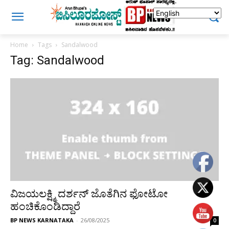
Home
Tags
Sandalwood
Tag: Sandalwood
ವಿಜಯಲಕ್ಷ್ಮಿ ದರ್ಶನ್ ಜೊತೆಗಿನ ಫೋಟೋ
ಹಂಚಿಕೊಂಡಿದ್ದಾರೆ
BP NEWS KARNATAKA
-
26/08/2025
0