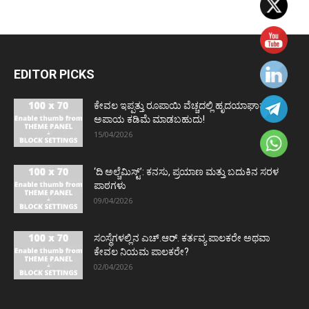
EDITOR PICKS
ಕೇವಲ ಇಪ್ಪತ್ತು ರೂಪಾಯಿ ವೆಚ್ಚದಲ್ಲಿ ಹೃದಯಾಘಾತದ
ಅಪಾಯ ಕಡಿಮೆ ಮಾಡಬಹುದು!
15/04/2026
‘ದಿ ಅಲ್ಚೆಮಿಸ್ಟ್’: ಕನಸು, ಪ್ರಯಾಣ ಮತ್ತು ಬದುಕಿನ ಸರಳ
ಪಾಠಗಳು
09/04/2026
ಸಂಸ್ಥೆಗಳಲ್ಲಿನ ಎಚ್.ಆರ್. ಕರ್ತವ್ಯ ಪಾಲಕರೇ ಅಥವಾ
ಕೇವಲ ನಿಯಮ ಪಾಲಕರೇ?
02/04/2026