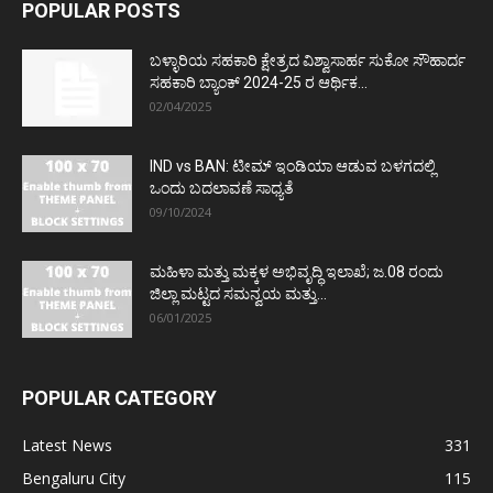
POPULAR POSTS
ಬಳ್ಳಾರಿಯ ಸಹಕಾರಿ ಕ್ಷೇತ್ರದ ವಿಶ್ವಾಸಾರ್ಹ ಸುಕೋ ಸೌಹಾರ್ದ
ಸಹಕಾರಿ ಬ್ಯಾಂಕ್ 2024-25 ರ ಆರ್ಥಿಕ...
02/04/2025
IND vs BAN: ಟೀಮ್ ಇಂಡಿಯಾ ಆಡುವ ಬಳಗದಲ್ಲಿ
ಒಂದು ಬದಲಾವಣೆ ಸಾಧ್ಯತೆ
09/10/2024
ಮಹಿಳಾ ಮತ್ತು ಮಕ್ಕಳ ಅಭಿವೃದ್ಧಿ ಇಲಾಖೆ; ಜ.08 ರಂದು
ಜಿಲ್ಲಾ ಮಟ್ಟದ ಸಮನ್ವಯ ಮತ್ತು...
06/01/2025
POPULAR CATEGORY
Latest News
331
Bengaluru City
115