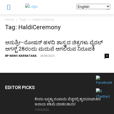
Home
Tags
HaldiCeremony
Tag: HaldiCeremony
ಅನುಶ್ರೀ–ರೋಷನ್ ಹಳದಿ ಶಾಸ್ತ್ರದ ಚಿತ್ರಗಳು ವೈರಲ್
ಆಗಸ್ಟ್ 28ರಂದು ಮದುವೆ ಆಗಲಿರುವ ನಿರೂಪಕಿ
BP NEWS KARNATAKA
-
28/08/2025
0
EDITOR PICKS
ಕೇವಲ ಇಪ್ಪತ್ತು ರೂಪಾಯಿ ವೆಚ್ಚದಲ್ಲಿ ಹೃದಯಾಘಾತದ
ಅಪಾಯ ಕಡಿಮೆ ಮಾಡಬಹುದು!
15/04/2026