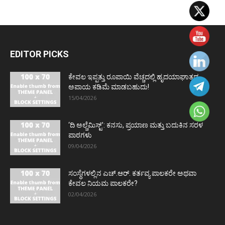
EDITOR PICKS
ಕೇವಲ ಇಪ್ಪತ್ತು ರೂಪಾಯಿ ವೆಚ್ಚದಲ್ಲಿ ಹೃದಯಾಘಾತದ
ಅಪಾಯ ಕಡಿಮೆ ಮಾಡಬಹುದು!
15/04/2026
‘ದಿ ಅಲ್ಚೆಮಿಸ್ಟ್’: ಕನಸು, ಪ್ರಯಾಣ ಮತ್ತು ಬದುಕಿನ ಸರಳ
ಪಾಠಗಳು
09/04/2026
ಸಂಸ್ಥೆಗಳಲ್ಲಿನ ಎಚ್.ಆರ್. ಕರ್ತವ್ಯ ಪಾಲಕರೇ ಅಥವಾ
ಕೇವಲ ನಿಯಮ ಪಾಲಕರೇ?
02/04/2026