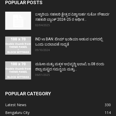
POPULAR POSTS
ಬಳ್ಳಾರಿಯ ಸಹಕಾರಿ ಕ್ಷೇತ್ರದ ವಿಶ್ವಾಸಾರ್ಹ ಸುಕೋ ಸೌಹಾರ್ದ
ಸಹಕಾರಿ ಬ್ಯಾಂಕ್ 2024-25 ರ ಆರ್ಥಿಕ...
02/04/2025
IND vs BAN: ಟೀಮ್ ಇಂಡಿಯಾ ಆಡುವ ಬಳಗದಲ್ಲಿ
ಒಂದು ಬದಲಾವಣೆ ಸಾಧ್ಯತೆ
09/10/2024
ಮಹಿಳಾ ಮತ್ತು ಮಕ್ಕಳ ಅಭಿವೃದ್ಧಿ ಇಲಾಖೆ; ಜ.08 ರಂದು
ಜಿಲ್ಲಾ ಮಟ್ಟದ ಸಮನ್ವಯ ಮತ್ತು...
06/01/2025
POPULAR CATEGORY
Latest News
330
Bengaluru City
114