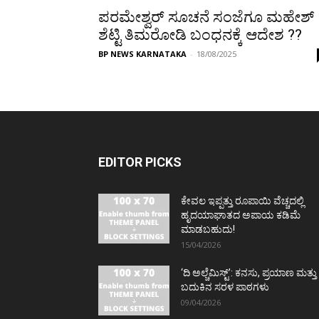
ಪರಮೇಶ್ವರ್‌ ಸೂಚನೆ ಸಂಜೆಗೂ ಮಹೇಶ್
ಶೆಟ್ಟಿ ತಿಮರೋಡಿ ಬಂಧನಕ್ಕೆ ಆದೇಶ ??
BP NEWS KARNATAKA
-
18/08/2025
EDITOR PICKS
ಕೇವಲ ಇಪ್ಪತ್ತು ರೂಪಾಯಿ ವೆಚ್ಚದಲ್ಲಿ
ಹೃದಯಾಘಾತದ ಅಪಾಯ ಕಡಿಮೆ
ಮಾಡಬಹುದು!
15/04/2026
‘ದಿ ಅಲ್ಚೆಮಿಸ್ಟ್’: ಕನಸು, ಪ್ರಯಾಣ ಮತ್ತು
ಬದುಕಿನ ಸರಳ ಪಾಠಗಳು
09/04/2026