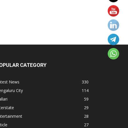
OPULAR CATEGORY
atest News
330
ngaluru City
114
llari
59
terstate
29
ntertainment
28
ticle
27