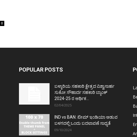
0
POPULAR POSTS
P
ಬಳ್ಳಾರಿಯ ಸಹಕಾರಿ ಕ್ಷೇತ್ರದ ವಿಶ್ವಾಸಾರ್ಹ
L
ಸುಕೋ ಸೌಹಾರ್ದ ಸಹಕಾರಿ ಬ್ಯಾಂಕ್
Be
2024-25 ರ ಆರ್ಥಿಕ...
02/04/2025
Ba
In
IND vs BAN: ಟೀಮ್ ಇಂಡಿಯಾ ಆಡುವ
ಬಳಗದಲ್ಲಿ ಒಂದು ಬದಲಾವಣೆ ಸಾಧ್ಯತೆ
E
09/10/2024
Ar