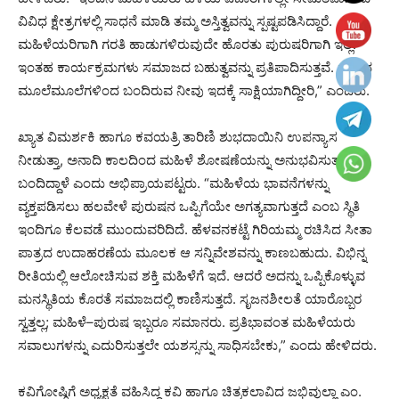
ವಿವಿಧ ಕ್ಷೇತ್ರಗಳಲ್ಲಿ ಸಾಧನೆ ಮಾಡಿ ತಮ್ಮ ಅಸ್ತಿತ್ವವನ್ನು ಸ್ಪಷ್ಟಪಡಿಸಿದ್ದಾರೆ.
ಮಹಿಳೆಯರಿಗಾಗಿ ಗರತಿ ಹಾಡುಗಳಿರುವುದೇ ಹೊರತು ಪುರುಷರಿಗಾಗಿ ಇಲ್ಲ.
ಇಂತಹ ಕಾರ್ಯಕ್ರಮಗಳು ಸಮಾಜದ ಬಹುತ್ವವನ್ನು ಪ್ರತಿಪಾದಿಸುತ್ತವೆ. ರಾಜ್ಯದ
ಮೂಲೆಮೂಲೆಗಳಿಂದ ಬಂದಿರುವ ನೀವು ಇದಕ್ಕೆ ಸಾಕ್ಷಿಯಾಗಿದ್ದೀರಿ,” ಎಂದರು.
ಖ್ಯಾತ ವಿಮರ್ಶಕಿ ಹಾಗೂ ಕವಯತ್ರಿ ತಾರಿಣಿ ಶುಭದಾಯಿನಿ ಉಪನ್ಯಾಸ
ನೀಡುತ್ತಾ, ಅನಾದಿ ಕಾಲದಿಂದ ಮಹಿಳೆ ಶೋಷಣೆಯನ್ನು ಅನುಭವಿಸುತ್ತಾ
ಬಂದಿದ್ದಾಳೆ ಎಂದು ಅಭಿಪ್ರಾಯಪಟ್ಟರು. “ಮಹಿಳೆಯ ಭಾವನೆಗಳನ್ನು
ವ್ಯಕ್ತಪಡಿಸಲು ಹಲವೇಳೆ ಪುರುಷನ ಒಪ್ಪಿಗೆಯೇ ಅಗತ್ಯವಾಗುತ್ತದೆ ಎಂಬ ಸ್ಥಿತಿ
ಇಂದಿಗೂ ಕೆಲವಡೆ ಮುಂದುವರಿದಿದೆ. ಹೆಳವನಕಟ್ಟೆ ಗಿರಿಯಮ್ಮ ರಚಿಸಿದ ಸೀತಾ
ಪಾತ್ರದ ಉದಾಹರಣೆಯ ಮೂಲಕ ಆ ಸನ್ನಿವೇಶವನ್ನು ಕಾಣಬಹುದು. ವಿಭಿನ್ನ
ರೀತಿಯಲ್ಲಿ ಆಲೋಚಿಸುವ ಶಕ್ತಿ ಮಹಿಳೆಗೆ ಇದೆ. ಆದರೆ ಅದನ್ನು ಒಪ್ಪಿಕೊಳ್ಳುವ
ಮನಸ್ಥಿತಿಯ ಕೊರತೆ ಸಮಾಜದಲ್ಲಿ ಕಾಣಿಸುತ್ತದೆ. ಸೃಜನಶೀಲತೆ ಯಾರೊಬ್ಬರ
ಸ್ವತ್ತಲ್ಲ; ಮಹಿಳೆ–ಪುರುಷ ಇಬ್ಬರೂ ಸಮಾನರು. ಪ್ರತಿಭಾವಂತ ಮಹಿಳೆಯರು
ಸವಾಲುಗಳನ್ನು ಎದುರಿಸುತ್ತಲೇ ಯಶಸ್ಸನ್ನು ಸಾಧಿಸಬೇಕು,” ಎಂದು ಹೇಳಿದರು.
ಕವಿಗೋಷ್ಠಿಗೆ ಅಧ್ಯಕ್ಷತೆ ವಹಿಸಿದ್ದ ಕವಿ ಹಾಗೂ ಚಿತ್ರಕಲಾವಿದ ಜಭಿವುಲ್ಲಾ ಎಂ.