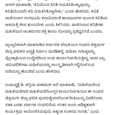
ಅಸದ್ ಮಾತನಾಡಿ, “ಕವಿಯಿಂದ ಕವಿತೆ ಗುರುತಿಸಿಕೊಳ್ಳುವುದಲ್ಲ;
ಕವಿತೆಯಿಂದಲೇ ಕವಿ ಗುರುತಿಸಿಕೊಳ್ಳಬೇಕು,” ಎಂದು ಹೇಳಿದರು. ಕವಿತೆ
ವಾಚಿಸುವಾಗ ರಂಗಭೂಮಿ ಕಲಾವಿದರಂತೆ ಹಾವಭಾವಗಳ ಮೂಲಕ ಕವಿತೆಯ
ಆಶಯಕ್ಕೆ ಜೀವ ತುಂಬಬೇಕು ಎಂದು ತಿಳಿಸಿದರು. ವಾಚಿಸಲಾದ ಕವಿತೆಗಳು
ಮಹಿಳೆಯರ ಅಂತರಂಗದ ಶಕ್ತಿ ಹಾಗೂ ನೋವನ್ನು ಪ್ರತಿಧ್ವನಿಸಿವೆ ಎಂದರು.
ಪ್ರಾಸ್ತಾವಿಕವಾಗಿ ಮಾತನಾಡಿದ ಕರ್ನಾಟಕ ಲೇಖಕಿಯರ ಸಂಘದ ಚಿತ್ರದುರ್ಗ
ಜಿಲ್ಲಾ ಘಟಕದ ಅಧ್ಯಕ್ಷೆ ನಿರ್ಮಲ ಮರಡಿಹಳ್ಳಿ, ಮಹಿಳಾ ಸಾಹಿತ್ಯವನ್ನು
ಪ್ರೋತ್ಸಾಹಿಸುವ ಉದ್ದೇಶದಿಂದ ಸಂಘ ಕಾರ್ಯನಿರ್ವಹಿಸುತ್ತಿದ್ದು, ಅದರ ಎಲ್ಲ
ಚಟುವಟಿಕೆಗಳೂ ಮಹಿಳೆಯರನ್ನು ಸಾಂಸ್ಕೃತಿಕವಾಗಿ ಗಟ್ಟಿಗೊಳಿಸುವ
ಗುರಿಯನ್ನು ಹೊಂದಿವೆ ಎಂದು ಹೇಳಿದರು.
ಉಪಾಧ್ಯಕ್ಷೆ ಡಿ. ಶಬ್ರಿನಾ ಮಹಮದ್ ಅಲಿ ಮಾತನಾಡಿ, “ಮಹಿಳೆಯರಿಂದ
ಮಹಿಳೆಯರಿಗಾಗಿ ಮಹಿಳೆಯರಿಗೋಸ್ಕರ ಕಾರ್ಯನಿರ್ವಹಿಸುವ ಈ ಸಂಘದ
ಚಿತ್ರದುರ್ಗ ಜಿಲ್ಲಾ ಘಟಕ ಪುನರುಜ್ಜೀವನಗೊಂಡ ರೀತಿಯನ್ನು ವಿವರಿಸಿದರು.
ಸತತ ಎರಡು ವರ್ಷಗಳ ಸಂಘಟನೆಯ ನಂತರ ಇಂದು ಅಧಿಕೃತವಾಗಿ
ಕಾರ್ಯಕ್ರಮ ಆಯೋಜಿಸಿರುವುದು ಅತ್ಯಂತ ಸಂತಸದ ಸಂಗತಿ,” ಎಂದು