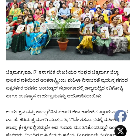
ಚಿತ್ರದುರ್ಗ,ಮಾ.17: ಕರ್ನಾಟಕ ಲೇಖಕಿಯರ ಸಂಘದ ಚಿತ್ರದುರ್ಗ ಜಿಲ್ಲಾ
ಘಟಕದ ವತಿಯಿಂದ ಅಂತರಾಷ್ಟ್ರೀಯ ಮಹಿಳಾ ದಿನಾಚರಣೆ ಪ್ರಯುಕ್ತ ನಗರದ
ಪತ್ರಕರ್ತರ ಭವನದ ಅಂಬೇಡ್ಕರ್ ಸಭಾಂಗಣದಲ್ಲಿ ರಾಜ್ಯಮಟ್ಟದ ಕವಿಗೋಷ್ಠಿ
ಹಾಗೂ ಉಪನ್ಯಾಸ ಕಾರ್ಯಕ್ರಮವನ್ನು ಆಯೋಜಿಸಲಾಯಿತು.
ಕಾರ್ಯಕ್ರಮವನ್ನು ಉದ್ಘಾಟಿಸಿದ ಸರ್ಕಾರಿ ಕಲಾ ಕಾಲೇಜಿನ ಪ್ರಾಂಶುಪಾಲರಾದ
ಡಾ. ಜೆ. ಕರಿಯಪ್ಪ ಮಾಳಗಿ ಮಾತನಾಡಿ, 21ನೇ ಶತಮಾನದಲ್ಲಿ ಮಹಿಳೆಯರು
ಹಲವು ಕ್ಷೇತ್ರಗಳಲ್ಲಿ ತಮ್ಮದೇ ಆದ ಗುರುತು ಮೂಡಿಸಿಕೊಂಡಿದ್ದಾರೆ ಎಂದು
ಹೇಳಿದರು. “ಇಂದಿನ ಮಹಿಳೆಯರು ಹಳೆಯ ವಿಚಾರಗಳಲ್ಲೇ ಸೀಮಿತವಾಗಿರದೆ