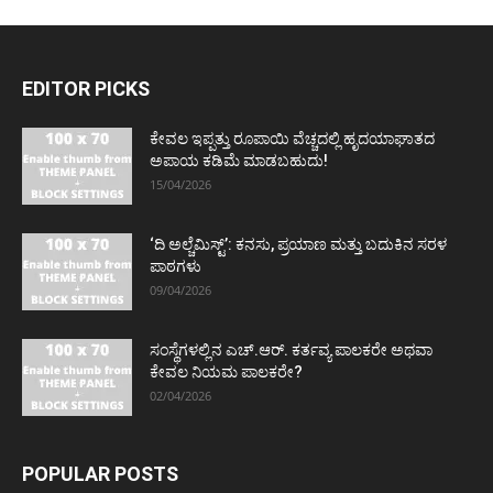
EDITOR PICKS
ಕೇವಲ ಇಪ್ಪತ್ತು ರೂಪಾಯಿ ವೆಚ್ಚದಲ್ಲಿ ಹೃದಯಾಘಾತದ
ಅಪಾಯ ಕಡಿಮೆ ಮಾಡಬಹುದು!
15/04/2026
‘ದಿ ಅಲ್ಚೆಮಿಸ್ಟ್’: ಕನಸು, ಪ್ರಯಾಣ ಮತ್ತು ಬದುಕಿನ ಸರಳ
ಪಾಠಗಳು
09/04/2026
ಸಂಸ್ಥೆಗಳಲ್ಲಿನ ಎಚ್.ಆರ್. ಕರ್ತವ್ಯ ಪಾಲಕರೇ ಅಥವಾ
ಕೇವಲ ನಿಯಮ ಪಾಲಕರೇ?
02/04/2026
POPULAR POSTS