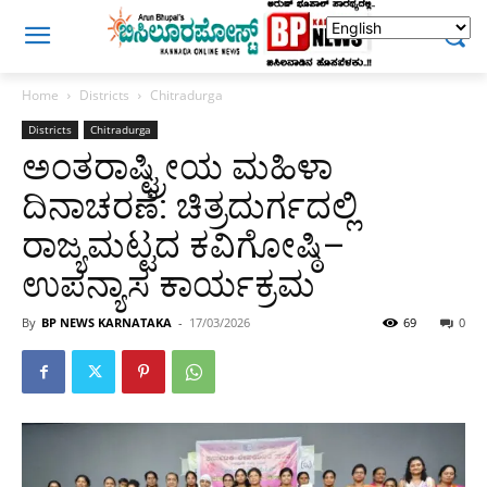
Home
Districts
Chitradurga
Districts
Chitradurga
ಅಂತರಾಷ್ಟ್ರೀಯ ಮಹಿಳಾ
ದಿನಾಚರಣೆ: ಚಿತ್ರದುರ್ಗದಲ್ಲಿ
ರಾಜ್ಯಮಟ್ಟದ ಕವಿಗೋಷ್ಠಿ–
ಉಪನ್ಯಾಸ ಕಾರ್ಯಕ್ರಮ
By
BP NEWS KARNATAKA
-
17/03/2026
69
0