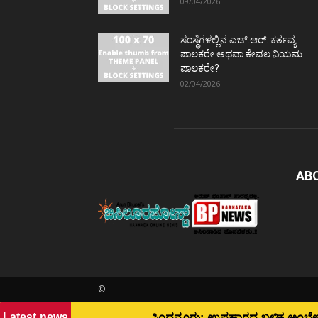
09/04/2026
ಸಂಸ್ಥೆಗಳಲ್ಲಿನ ಎಚ್.ಆರ್. ಕರ್ತವ್ಯ
ಪಾಲಕರೇ ಅಥವಾ ಕೇವಲ ನಿಯಮ
ಪಾಲಕರೇ?
02/04/2026
AB
©
Latest news
ಸಿಂಧನೂರು: ಉಪಹಾರದ ಬಳಿಕ ಅಂಬೇಡ್ಕರ್ ವಸತಿ ನಿಲಯದ ಹತ್ತಕ್