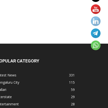
OPULAR CATEGORY
atest News
331
ngaluru City
115
llari
59
terstate
29
ntertainment
28