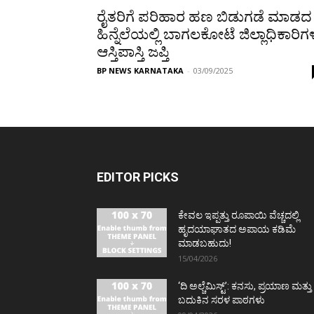
ರೈತರಿಗೆ ಪರಿಹಾರ ಹಣ ಬಿಡುಗಡೆ ಮಾಡದ
ಹಿನ್ನೆಲೆಯಲ್ಲಿ ಬಾಗಲಕೋಟೆ ಜಿಲ್ಲಾಧಿಕಾರಿಗ
ಆಸ್ತಿಪಾಸ್ತಿ ಜಪ್ತಿ
BP NEWS KARNATAKA
-
03/09/2025
EDITOR PICKS
ಕೇವಲ ಇಪ್ಪತ್ತು ರೂಪಾಯಿ ವೆಚ್ಚದಲ್ಲಿ
ಹೃದಯಾಘಾತದ ಅಪಾಯ ಕಡಿಮೆ
ಮಾಡಬಹುದು!
15/04/2026
‘ದಿ ಅಲ್ಚೆಮಿಸ್ಟ್’: ಕನಸು, ಪ್ರಯಾಣ ಮತ್ತು
ಬದುಕಿನ ಸರಳ ಪಾಠಗಳು