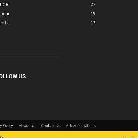
ticle
27
andur
19
orts
13
OLLOW US
y Policy
About Us
Contact Us
Advertise with us