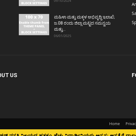
09/10/2024
Ar
S
ಮಹಿಳಾ ಮತ್ತು ಮಕ್ಕಳ ಅಭಿವೃದ್ಧಿ ಇಲಾಖೆ;
Sp
ಜ.08 ರಂದು ಜಿಲ್ಲಾ ಮಟ್ಟದ ಸಮನ್ವಯ
ಮತ್ತು...
06/01/2025
OUT US
F
Home
Privac
ಕೂ ಹೆಚ್ಚು ವಿದ್ಯಾರ್ಥಿನಿಯರು ಅಸ್ವಸ್ಥ; ಆಸ್ಪತ್ರೆಗೆ ದಾಖಲು...