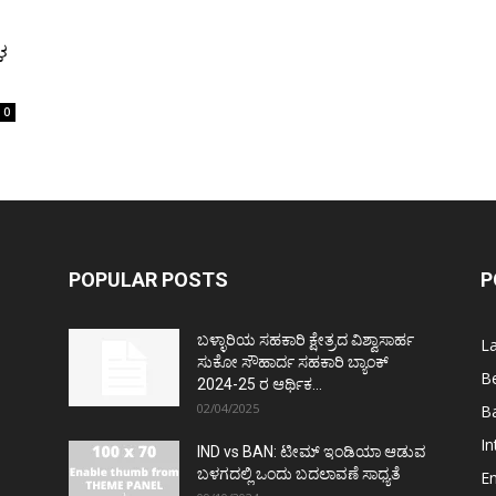
ಳ
0
POPULAR POSTS
P
ಬಳ್ಳಾರಿಯ ಸಹಕಾರಿ ಕ್ಷೇತ್ರದ ವಿಶ್ವಾಸಾರ್ಹ
L
ಸುಕೋ ಸೌಹಾರ್ದ ಸಹಕಾರಿ ಬ್ಯಾಂಕ್
Be
2024-25 ರ ಆರ್ಥಿಕ...
02/04/2025
Ba
In
IND vs BAN: ಟೀಮ್ ಇಂಡಿಯಾ ಆಡುವ
ಬಳಗದಲ್ಲಿ ಒಂದು ಬದಲಾವಣೆ ಸಾಧ್ಯತೆ
E