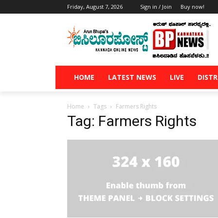
Friday, August 7, 2026
Sign in / Join
Buy now!
HOME
LATEST NEWS
LIVE
DISTR
Home
Tags
Farmers Rights
Tag: Farmers Rights