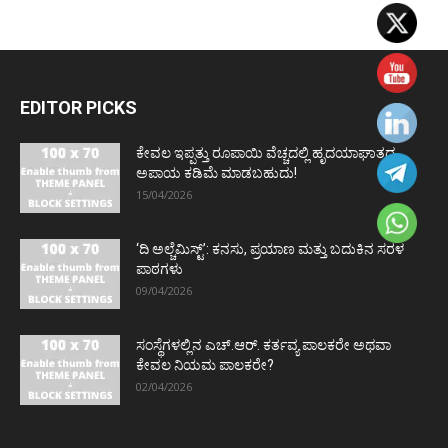
EDITOR PICKS
ಕೇವಲ ಇಪ್ಪತ್ತು ರೂಪಾಯಿ ವೆಚ್ಚದಲ್ಲಿ ಹೃದಯಾಘಾತದ
ಅಪಾಯ ಕಡಿಮೆ ಮಾಡಬಹುದು!
15/04/2026
‘ದಿ ಅಲ್ಚೆಮಿಸ್ಟ್’: ಕನಸು, ಪ್ರಯಾಣ ಮತ್ತು ಬದುಕಿನ ಸರಳ
ಪಾಠಗಳು
09/04/2026
ಸಂಸ್ಥೆಗಳಲ್ಲಿನ ಎಚ್.ಆರ್. ಕರ್ತವ್ಯ ಪಾಲಕರೇ ಅಥವಾ
ಕೇವಲ ನಿಯಮ ಪಾಲಕರೇ?
02/04/2026