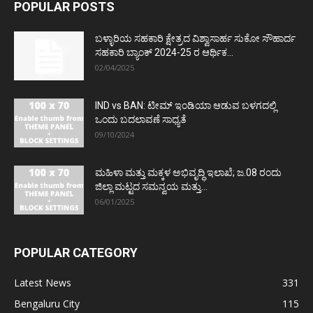
POPULAR POSTS
ಬಳ್ಳಾರಿಯ ಸಹಕಾರಿ ಕ್ಷೇತ್ರದ ವಿಶ್ವಾಸಾರ್ಹ ಸುಕೋ ಸೌಹಾರ್ದ
ಸಹಕಾರಿ ಬ್ಯಾಂಕ್ 2024-25 ರ ಆರ್ಥಿಕ...
02/04/2025
IND vs BAN: ಟೀಮ್ ಇಂಡಿಯಾ ಆಡುವ ಬಳಗದಲ್ಲಿ
ಒಂದು ಬದಲಾವಣೆ ಸಾಧ್ಯತೆ
09/10/2024
ಮಹಿಳಾ ಮತ್ತು ಮಕ್ಕಳ ಅಭಿವೃದ್ಧಿ ಇಲಾಖೆ; ಜ.08 ರಂದು
ಜಿಲ್ಲಾ ಮಟ್ಟದ ಸಮನ್ವಯ ಮತ್ತು...
06/01/2025
POPULAR CATEGORY
Latest News
331
Bengaluru City
115