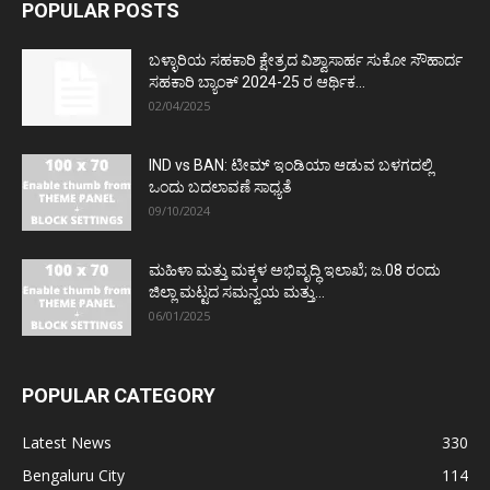
POPULAR POSTS
ಬಳ್ಳಾರಿಯ ಸಹಕಾರಿ ಕ್ಷೇತ್ರದ ವಿಶ್ವಾಸಾರ್ಹ ಸುಕೋ ಸೌಹಾರ್ದ
ಸಹಕಾರಿ ಬ್ಯಾಂಕ್ 2024-25 ರ ಆರ್ಥಿಕ...
02/04/2025
IND vs BAN: ಟೀಮ್ ಇಂಡಿಯಾ ಆಡುವ ಬಳಗದಲ್ಲಿ
ಒಂದು ಬದಲಾವಣೆ ಸಾಧ್ಯತೆ
09/10/2024
ಮಹಿಳಾ ಮತ್ತು ಮಕ್ಕಳ ಅಭಿವೃದ್ಧಿ ಇಲಾಖೆ; ಜ.08 ರಂದು
ಜಿಲ್ಲಾ ಮಟ್ಟದ ಸಮನ್ವಯ ಮತ್ತು...
06/01/2025
POPULAR CATEGORY
Latest News
330
Bengaluru City
114