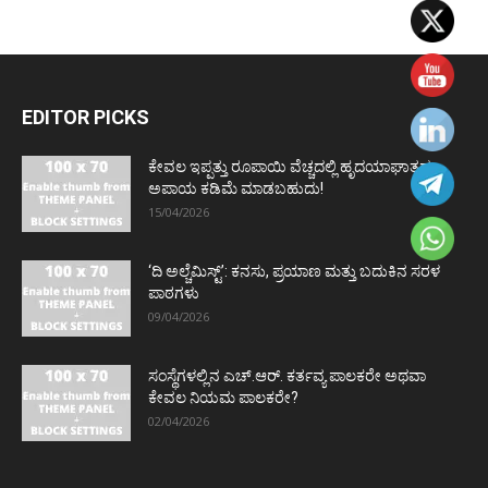
EDITOR PICKS
ಕೇವಲ ಇಪ್ಪತ್ತು ರೂಪಾಯಿ ವೆಚ್ಚದಲ್ಲಿ ಹೃದಯಾಘಾತದ
ಅಪಾಯ ಕಡಿಮೆ ಮಾಡಬಹುದು!
15/04/2026
‘ದಿ ಅಲ್ಚೆಮಿಸ್ಟ್’: ಕನಸು, ಪ್ರಯಾಣ ಮತ್ತು ಬದುಕಿನ ಸರಳ
ಪಾಠಗಳು
09/04/2026
ಸಂಸ್ಥೆಗಳಲ್ಲಿನ ಎಚ್.ಆರ್. ಕರ್ತವ್ಯ ಪಾಲಕರೇ ಅಥವಾ
ಕೇವಲ ನಿಯಮ ಪಾಲಕರೇ?
02/04/2026