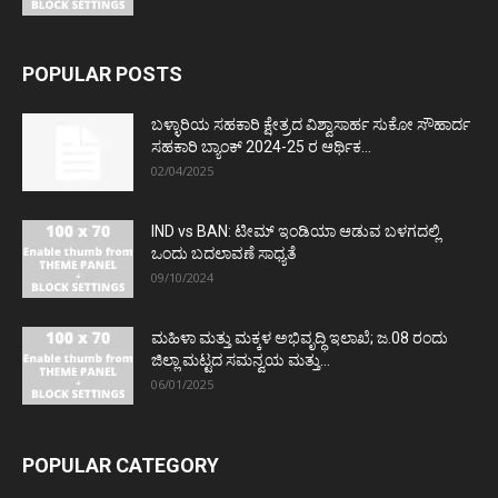
POPULAR POSTS
ಬಳ್ಳಾರಿಯ ಸಹಕಾರಿ ಕ್ಷೇತ್ರದ ವಿಶ್ವಾಸಾರ್ಹ ಸುಕೋ ಸೌಹಾರ್ದ
ಸಹಕಾರಿ ಬ್ಯಾಂಕ್ 2024-25 ರ ಆರ್ಥಿಕ...
02/04/2025
IND vs BAN: ಟೀಮ್ ಇಂಡಿಯಾ ಆಡುವ ಬಳಗದಲ್ಲಿ
ಒಂದು ಬದಲಾವಣೆ ಸಾಧ್ಯತೆ
09/10/2024
ಮಹಿಳಾ ಮತ್ತು ಮಕ್ಕಳ ಅಭಿವೃದ್ಧಿ ಇಲಾಖೆ; ಜ.08 ರಂದು
ಜಿಲ್ಲಾ ಮಟ್ಟದ ಸಮನ್ವಯ ಮತ್ತು...
06/01/2025
POPULAR CATEGORY