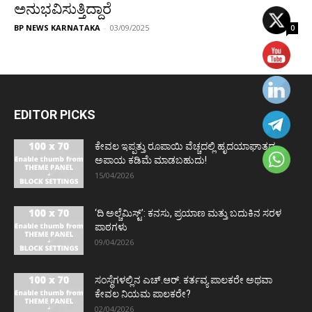
ಅನುಭವಿಸುತ್ತಿದ್ದಾರೆ
BP NEWS KARNATAKA
-
03/09/2025
0
EDITOR PICKS
ಕೇವಲ ಇಪ್ಪತ್ತು ರೂಪಾಯಿ ವೆಚ್ಚದಲ್ಲಿ ಹೃದಯಾಘಾತದ
ಅಪಾಯ ಕಡಿಮೆ ಮಾಡಬಹುದು!
15/04/2026
‘ದಿ ಅಲ್ಚೆಮಿಸ್ಟ್’: ಕನಸು, ಪ್ರಯಾಣ ಮತ್ತು ಬದುಕಿನ ಸರಳ
ಪಾಠಗಳು
09/04/2026
ಸಂಸ್ಥೆಗಳಲ್ಲಿನ ಎಚ್.ಆರ್. ಕರ್ತವ್ಯ ಪಾಲಕರೇ ಅಥವಾ
ಕೇವಲ ನಿಯಮ ಪಾಲಕರೇ?
02/04/2026