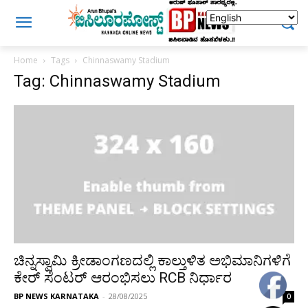
Home
Tags
Chinnaswamy Stadium
Tag: Chinnaswamy Stadium
ಚಿನ್ನಸ್ವಾಮಿ ಕ್ರೀಡಾಂಗಣದಲ್ಲಿ ಕಾಲ್ತುಳಿತ ಅಭಿಮಾನಿಗಳಿಗೆ
ಕೇರ್ ಸೆಂಟರ್ ಆರಂಭಿಸಲು RCB ನಿರ್ಧಾರ
BP NEWS KARNATAKA
-
28/08/2025
0