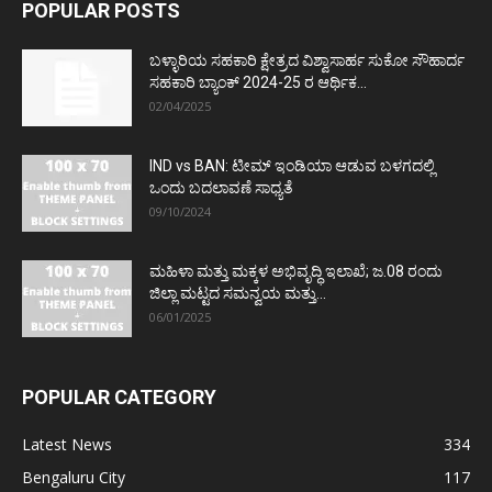
POPULAR POSTS
ಬಳ್ಳಾರಿಯ ಸಹಕಾರಿ ಕ್ಷೇತ್ರದ ವಿಶ್ವಾಸಾರ್ಹ ಸುಕೋ ಸೌಹಾರ್ದ
ಸಹಕಾರಿ ಬ್ಯಾಂಕ್ 2024-25 ರ ಆರ್ಥಿಕ...
02/04/2025
IND vs BAN: ಟೀಮ್ ಇಂಡಿಯಾ ಆಡುವ ಬಳಗದಲ್ಲಿ
ಒಂದು ಬದಲಾವಣೆ ಸಾಧ್ಯತೆ
09/10/2024
ಮಹಿಳಾ ಮತ್ತು ಮಕ್ಕಳ ಅಭಿವೃದ್ಧಿ ಇಲಾಖೆ; ಜ.08 ರಂದು
ಜಿಲ್ಲಾ ಮಟ್ಟದ ಸಮನ್ವಯ ಮತ್ತು...
06/01/2025
POPULAR CATEGORY
Latest News
334
Bengaluru City
117