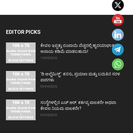
EDITOR PICKS
ಕೇವಲ ಇಪ್ಪತ್ತು ರೂಪಾಯಿ ವೆಚ್ಚದಲ್ಲಿ ಹೃದಯಾಘಾತದ
ಅಪಾಯ ಕಡಿಮೆ ಮಾಡಬಹುದು!
15/04/2026
‘ದಿ ಅಲ್ಚೆಮಿಸ್ಟ್’: ಕನಸು, ಪ್ರಯಾಣ ಮತ್ತು ಬದುಕಿನ ಸರಳ
ಪಾಠಗಳು
09/04/2026
ಸಂಸ್ಥೆಗಳಲ್ಲಿನ ಎಚ್.ಆರ್. ಕರ್ತವ್ಯ ಪಾಲಕರೇ ಅಥವಾ
ಕೇವಲ ನಿಯಮ ಪಾಲಕರೇ?
02/04/2026