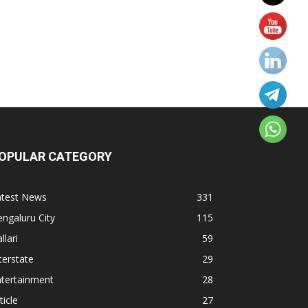
OPULAR CATEGORY
atest News
331
ngaluru City
115
llari
59
terstate
29
ntertainment
28
ticle
27