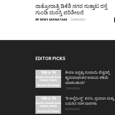
ರಾತ್ರೋರಾತ್ರಿ ಡಿಕೆಶಿ ನಗರ ಸುತ್ತಾಟ ರಸ್ತೆ
ಗುಂಡಿ ದುರಸ್ತಿ ಪರಿಶೀಲನೆ
BP NEWS KARNATAKA
-
26/08/2025
EDITOR PICKS
ಕೇವಲ ಇಪ್ಪತ್ತು ರೂಪಾಯಿ ವೆಚ್ಚದಲ್ಲಿ
ಹೃದಯಾಘಾತದ ಅಪಾಯ ಕಡಿಮೆ
ಮಾಡಬಹುದು!
15/04/2026
‘ದಿ ಅಲ್ಚೆಮಿಸ್ಟ್’: ಕನಸು, ಪ್ರಯಾಣ ಮತ್ತು
ಬದುಕಿನ ಸರಳ ಪಾಠಗಳು
09/04/2026