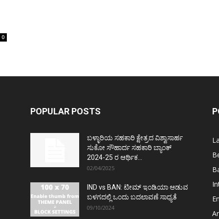
0
POPULAR POSTS
P
ಬಳ್ಳಾರಿಯ ಸಹಕಾರಿ ಕ್ಷೇತ್ರದ ವಿಶ್ವಾಸಾರ್ಹ
L
ಸುಕೋ ಸೌಹಾರ್ದ ಸಹಕಾರಿ ಬ್ಯಾಂಕ್
Be
2024-25 ರ ಆರ್ಥಿಕ...
02/04/2025
Ba
In
IND vs BAN: ಟೀಮ್ ಇಂಡಿಯಾ ಆಡುವ
ಬಳಗದಲ್ಲಿ ಒಂದು ಬದಲಾವಣೆ ಸಾಧ್ಯತೆ
E
09/10/2024
Ar